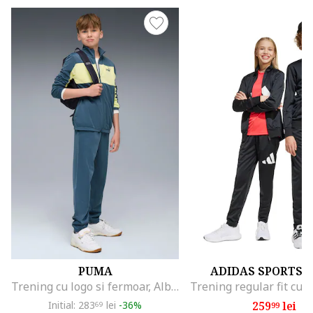
PUMA
ADIDAS SPORTS
Trening cu logo si fermoar, Albastru inchis/Verde fistic
Initial: 283
lei
-36%
259
lei
69
99