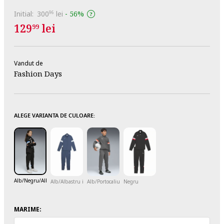
Initial:
300
lei
-
56%
96
129
lei
99
Vandut de
Fashion Days
ALEGE VARIANTA DE CULOARE:
Alb/Negru/Albastru
Alb/Albastru inchis
Alb/Portocaliu/Gri inchis
Negru
MARIME: