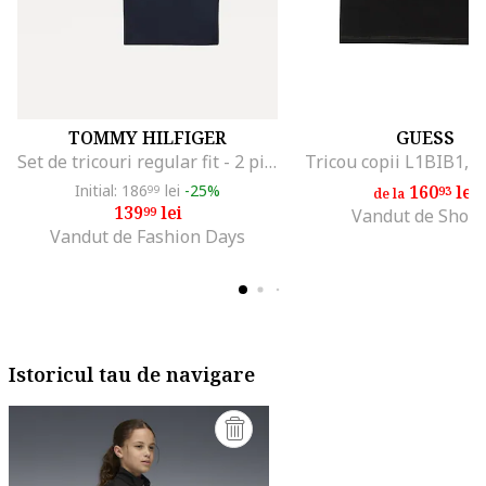
TOMMY HILFIGER
GUESS
Set de tricouri regular fit - 2 piese, Alb/Albastru inchis
Tricou copii L1BIB1, 
Initial: 186
lei
-25%
160
lei
99
93
de la
139
lei
99
Vandut de Shop
Vandut de Fashion Days
Istoricul tau de navigare