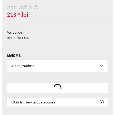
Initial:
232
lei
99
213
lei
99
Vandut de
MODIVO SA
MARIME:
Alege marime:
+3,99 lei
Servicii operationale