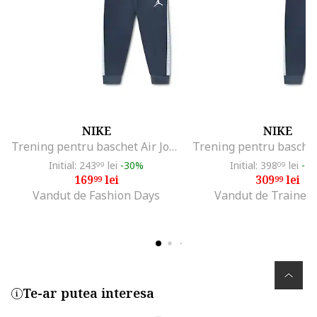
NIKE
NIKE
Trening pentru baschet Air Jordan, Albastru pastel/Albastru inchis
Initial: 243
lei
-30%
Initial: 398
lei
-2
99
09
169
lei
309
lei
99
99
Vandut de Fashion Days
Vandut de Trainer
Te-ar putea interesa