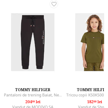
TOMMY HILFIGER
TOMMY HILFIG
Pantaloni de trening Baiat, Negru, 100% bumbac, 4Y
Tricou copii KS0KS0039
204
lei
182
lei
99
00
Vandut de MODIVO SA
Vandut de Shop