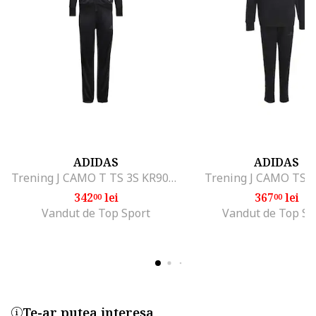
ADIDAS
ADIDAS
Trening J CAMO T TS 3S KR9054
Trening J CAMO TS 
342
lei
367
lei
00
00
Vandut de Top Sport
Vandut de Top Sp
Te-ar putea interesa