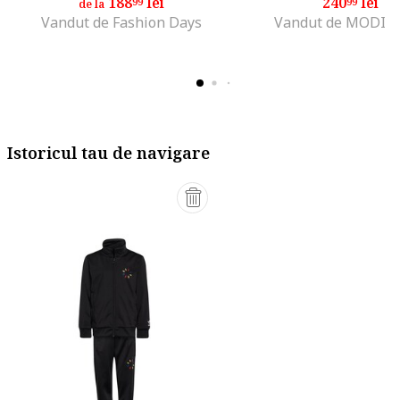
188
lei
240
lei
99
99
de la
Vandut de Fashion Days
Vandut de MODIV
Istoricul tau de navigare