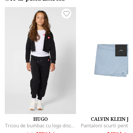
HUGO
CALVIN KLEIN J
Tricou de bumbac cu logo discret, Rosu/Alb optic