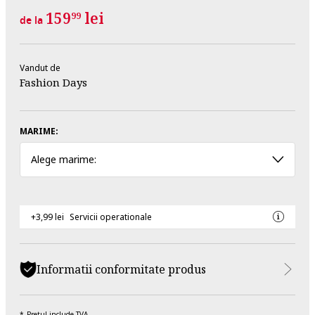
159
lei
99
de la
Vandut de
Fashion Days
MARIME:
Alege marime:
+3,99 lei
Servicii operationale
Informatii conformitate produs
Pretul include TVA.