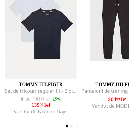
TOMMY HILFIGER
TOMMY HILFIG
Set de tricouri regular fit - 2 piese, Alb/Albastru inchis
Initial: 186
lei
-25%
204
lei
99
99
139
lei
99
Vandut de MODIV
Vandut de Fashion Days