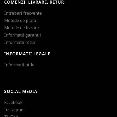
COMENZI, LIVRARE, RETUR
Intrebari frecvente
Metode de plata
Metode de livrare
Informatii garantii
Informatii retur
INFORMATII LEGALE
Mareste dimensiunea
Informatii utile
Micsoreaza dimensiu
Mareste spatierea tex
SOCIAL MEDIA
Micsoreaza spatierea
Facebook
Mareste inaltimea ra
Instagram
Micsoreaza inaltimea