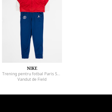
NIKE
Trening pentru fotbal Paris Saint-Germain Jordan, Visiniu/Alb murdar/Bleumarin
Vandut de Field