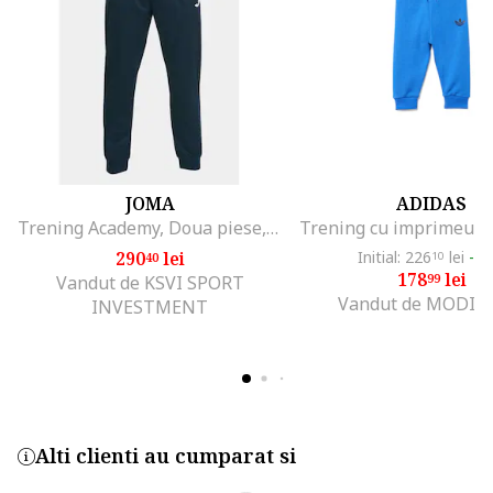
JOMA
ADIDAS
Trening Academy, Doua piese, Albastru/Bleumarin, 3XS
290
lei
Initial: 226
lei
-2
40
10
178
lei
99
Vandut de KSVI SPORT
Vandut de MODIV
INVESTMENT
Alti clienti au cumparat si