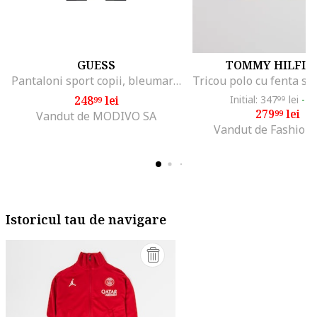
GUESS
TOMMY HILFIG
Pantaloni sport copii, bleumarin, poliester, set 92% poliester, 8% elastan
248
lei
Initial: 347
lei
-1
99
99
279
lei
99
Vandut de MODIVO SA
Vandut de Fashion
Istoricul tau de navigare