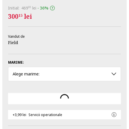
Initial:
469
lei
-
36%
00
300
lei
15
Vandut de
Field
MARIME:
Alege marime:
+3,99 lei
Servicii operationale