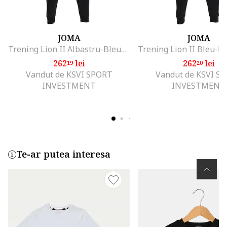
JOMA
JOMA
Trening Lion II Albastru-Bleumarin, Albastru
262
lei
262
lei
19
20
Vandut de KSVI SPORT
Vandut de KSVI S
INVESTMENT
INVESTMENT
Te-ar putea interesa