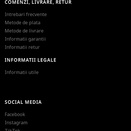
COMENZI, LIVRARE, RETUR
Intrebari frecvente
Metode de plata
Metode de livrare
Informatii garantii
Informatii retur
INFORMATII LEGALE
Mareste dimensiunea
Informatii utile
Micsoreaza dimensiu
Mareste spatierea tex
SOCIAL MEDIA
Micsoreaza spatierea
Facebook
Mareste inaltimea ra
Instagram
Micsoreaza inaltimea
TikTok