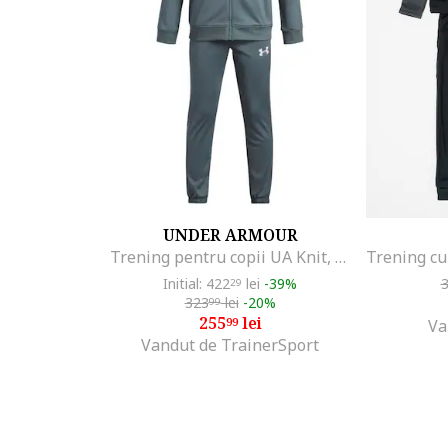
UNDER ARMOUR
Trening pentru copii UA Knit, Gri carbune
Initial: 422
lei
-39%
29
323
lei
-20%
99
255
lei
99
Va
Vandut de TrainerSport