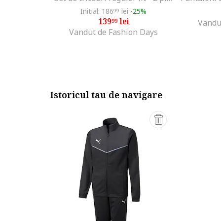
Initial: 186
lei
-25%
99
139
lei
99
Vandu
Vandut de Fashion Days
Istoricul tau de navigare