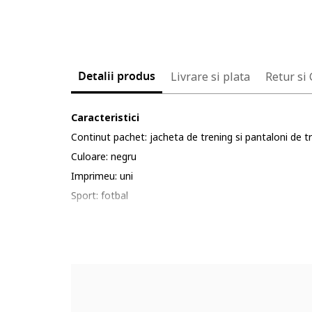
Detalii produs
Livrare si plata
Retur si
Caracteristici
Continut pachet: jacheta de trening si pantaloni de t
Culoare: negru
Imprimeu: uni
Sport: fotbal
Material: sintetic
Buzunare: 2 frontale
Sistem inchidere: fermoar
Compozitie
Exterior: 100% poliester