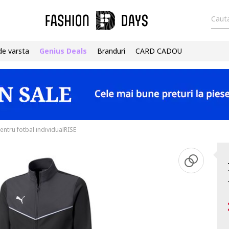
Cauta
de varsta
Genius Deals
Branduri
CARD CADOU
entru fotbal individualRISE