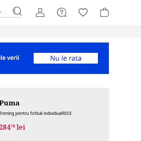
...
Puma
Trening pentru fotbal individualRISE
284
lei
70