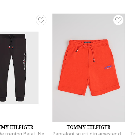
MY HILFIGER
TOMMY HILFIGER
Pantaloni de trening Baiat, Negru, 100% bumbac, 4Y
Pantaloni scurti din amestec de bumbac cu snur, Rosu
Tr