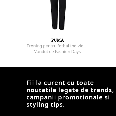
PUMA
Trening pentru fotbal individualRISE
Vandut de Fashion Days
Fii la curent cu toate
noutatile legate de trends,
campanii promotionale si
styling tips.