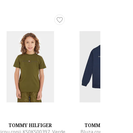
TOMMY HILFIGER
TOMMY HILFIGER
icou copii KS0KS00397, Verde
Bluza copii, bleumarin,