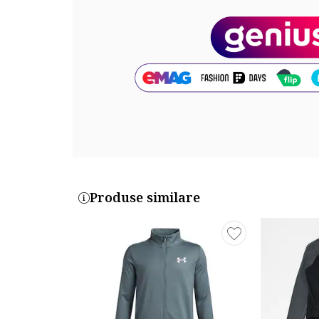
Cod produs:
657535-03
Produse similare