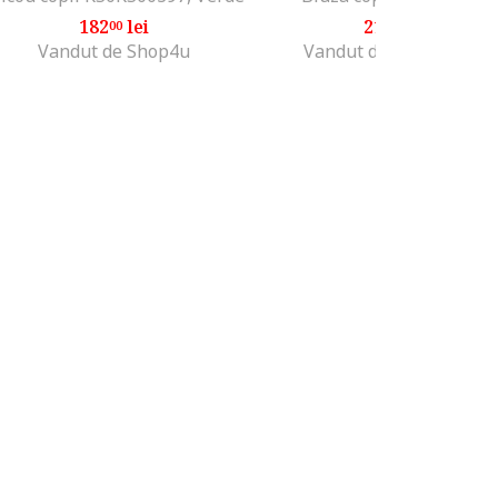
182
lei
213
lei
00
99
Vandut de Shop4u
Vandut de MODIVO SA