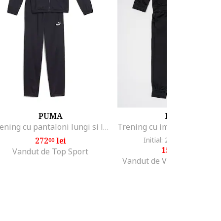
PUMA
PUMA
Trening cu pantaloni lungi si logo, Albastru ultramarin
272
lei
Initial: 283
lei
-44%
00
00
155
lei
65
Vandut de Top Sport
Vandut de Various Brands