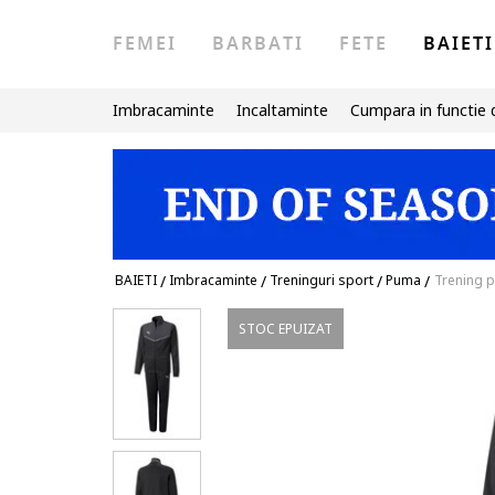
FEMEI
BARBATI
FETE
BAIETI
Imbracaminte
Incaltaminte
Cumpara in functie 
BAIETI
/
Imbracaminte
/
Treninguri sport
/
Puma
/
Trening p
STOC EPUIZAT