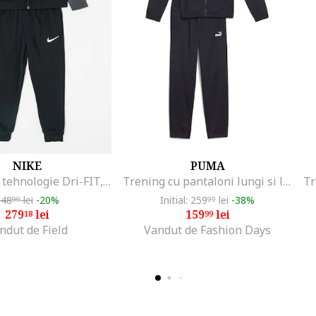
NIKE
PUMA
Trening cu tehnologie Dri-FIT, pentru fotbal Academy, Negru/Gri antracit
Trening cu pantaloni lungi si logo, Albastru ultramarin
348
lei
-20%
Initial: 259
lei
-38%
99
99
279
lei
159
lei
18
99
ndut de Field
Vandut de Fashion Days