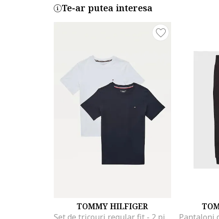
Te-ar putea interesa
TOMMY HILFIGER
TOM
Set de tricouri regular fit - 2 piese, Alb/Albastru inchis