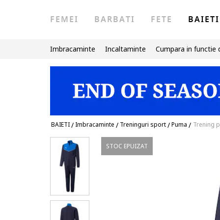
FEMEI
BARBATI
FETE
BAIETI
Imbracaminte
Incaltaminte
Cumpara in functie 
BAIETI
/
Imbracaminte
/
Treninguri sport
/
Puma
/
Trening p
STOC EPUIZAT