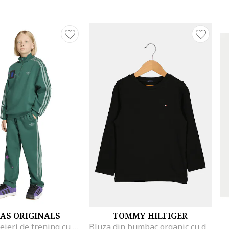
AS ORIGINALS
TOMMY HILFIGER
Pantaloni lejeri de trening cu cordon Minecraft, Verde
Bluza din bumbac organic cu detaliu logo, Negru