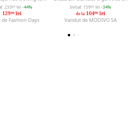
al: 233
lei
-44%
Initial: 159
lei
-34%
99
99
129
lei
104
lei
99
99
de la
 de Fashion Days
Vandut de MODIVO SA