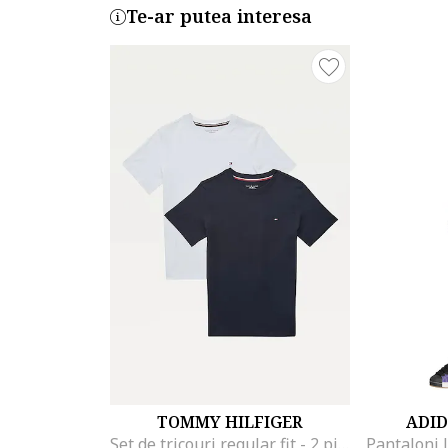
Te-ar putea interesa
TOMMY HILFIGER
ADID
Set de tricouri regular fit - 2 piese, Alb/Albastru inchis