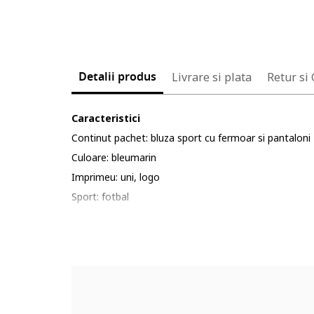
Detalii produs
Livrare si plata
Retur si
Caracteristici
Continut pachet: bluza sport cu fermoar si pantaloni
Culoare: bleumarin
Imprimeu: uni, logo
Sport: fotbal
Material: sintetic
Buzunare: 2 laterale
Compozitie
Exterior: 100% poliester