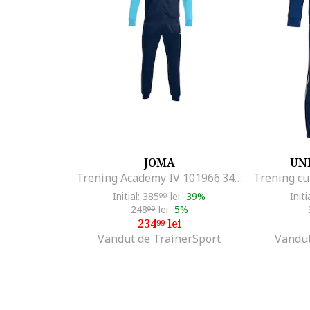
JOMA
UN
Trening Academy IV 101966.342, Bleumarin-Turcoaz fluorescent, Turcoaz
Initial: 385
lei
-39%
Initi
99
248
lei
-5%
99
234
lei
99
Vandut de TrainerSport
Vandut