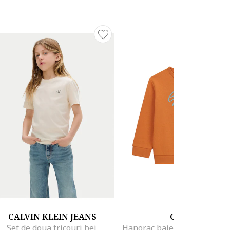
CALVIN KLEIN JEANS
GUESS
Set de doua tricouri bej,