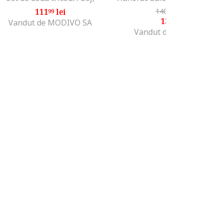
111
lei
140
lei
-7%
99
99
130
lei
99
Vandut de MODIVO SA
Vandut de MODIVO SA