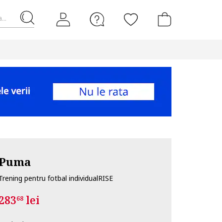
...
Puma
Trening pentru fotbal individualRISE
283
lei
68