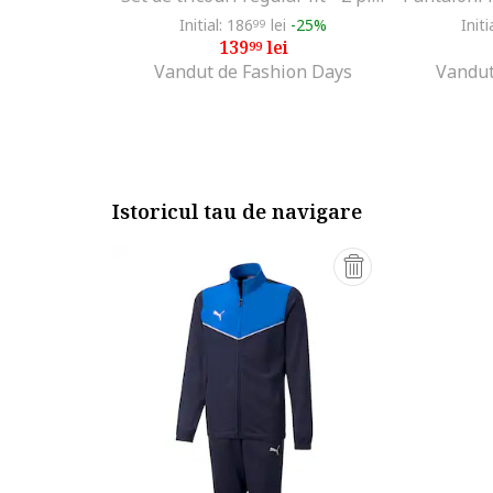
Initial: 186
lei
-25%
Initi
99
139
lei
99
Vandut de Fashion Days
Vandut
Istoricul tau de navigare