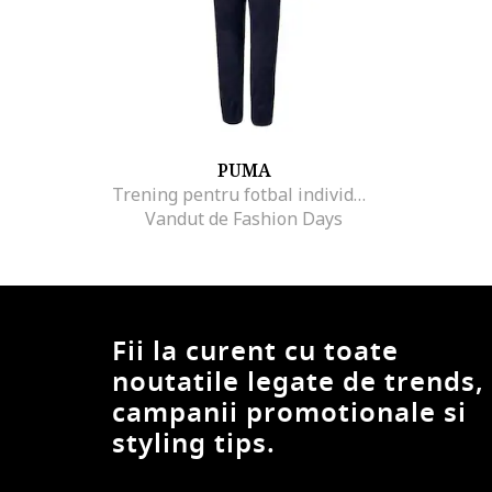
PUMA
Trening pentru fotbal individualRISE
Vandut de Fashion Days
Fii la curent cu toate
noutatile legate de trends,
campanii promotionale si
styling tips.