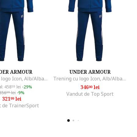
DER ARMOUR
UNDER ARMOUR
Trening cu logo Icon, Alb/Albastru inchis
Trening cu logo Icon, Alb/Albastru inchis
al: 458
lei
-29%
346
lei
59
00
356
lei
-9%
99
Vandut de Top Sport
321
lei
99
 de TrainerSport