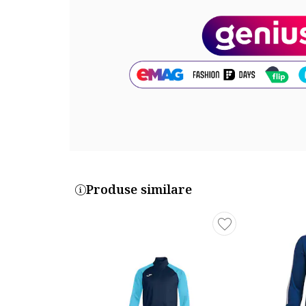
Cod produs:
657535-02
Produse similare