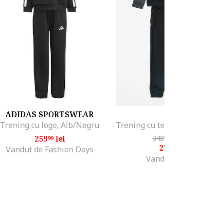
ADIDAS SPORTSWEAR
NIKE
Trening cu logo, Alb/Negru
259
lei
348
lei
-20%
99
99
279
lei
18
Vandut de Fashion Days
Vandut de Field