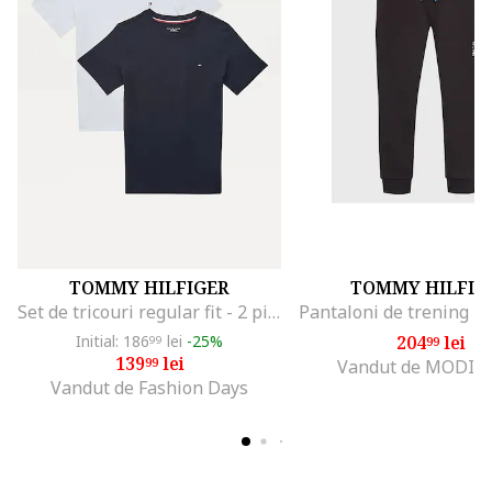
TOMMY HILFIGER
TOMMY HILFIG
Set de tricouri regular fit - 2 piese, Alb/Albastru inchis
Initial: 186
lei
-25%
204
lei
99
99
139
lei
99
Vandut de MODIV
Vandut de Fashion Days