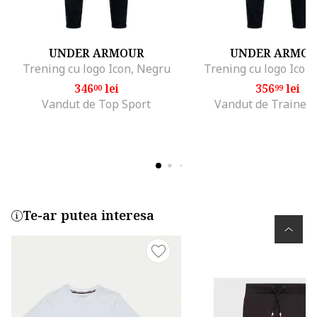
UNDER ARMOUR
UNDER ARMO
Trening cu logo Icon, Negru
Trening cu logo Icon
346
lei
356
lei
00
99
Vandut de Top Sport
Vandut de Trainer
Te-ar putea interesa