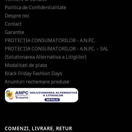
Politica de Confidentialitate
Despre noi
Contact
Garantie
PROTECŢIA CONSUMATORILOR - A.N.P.C.
PROTECŢIA CONSUMATORILOR - A.N.P.C. – SAL
(Solutionarea Alternativa a Litigiilor)
Modalitati de plata
Black Friday Fashion Days
Anunturi rechemare produse
COMENZI, LIVRARE, RETUR