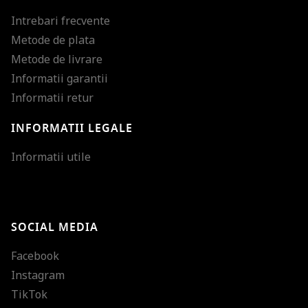
Intrebari frecvente
Metode de plata
Metode de livrare
Informatii garantii
Informatii retur
INFORMATII LEGALE
Mareste dimensiunea
Informatii utile
Micsoreaza dimensiu
Mareste spatierea tex
SOCIAL MEDIA
Micsoreaza spatierea
Facebook
Mareste inaltimea ra
Instagram
Micsoreaza inaltimea
TikTok