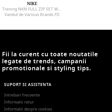
NIKE
Trening NKN FULL ZIP SET WITH LOGO TAP-66M452-ACG
Vandut de Various Brands FD
Fii la curent cu toate noutatile
legate de trends, campanii
promotionale si styling tips.
SUPORT SI ASISTENTA
Intrebari frecvente
Informatii retur
Informatii despre cookies