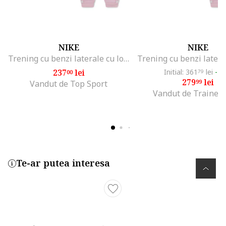
NIKE
NIKE
Trening cu benzi laterale cu logo, Roz pastel/Alb optic
237
lei
Initial: 361
lei
-2
00
79
279
lei
99
Vandut de Top Sport
Vandut de Trainer
Te-ar putea interesa