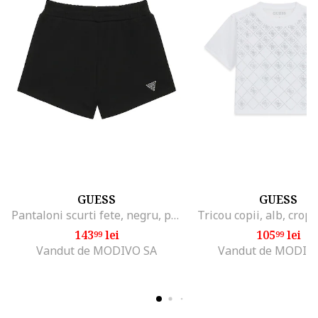
GUESS
GUESS
Pantaloni scurti fete, negru, poliester-bumbac, casual
Tricou copii, alb, crop
143
lei
105
lei
99
99
Vandut de MODIVO SA
Vandut de MODIV