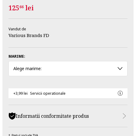
125
lei
66
Vandut de
Various Brands FD
MARIME:
Alege marime:
+3,99 lei
Servicii operationale
Informatii conformitate produs
Pretul include TVA.