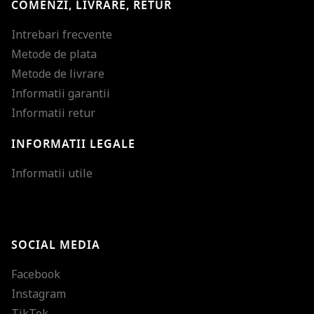
COMENZI, LIVRARE, RETUR
Intrebari frecvente
Metode de plata
Metode de livrare
Informatii garantii
Informatii retur
INFORMATII LEGALE
Mareste dimensiunea
Informatii utile
Micsoreaza dimensiu
Mareste spatierea tex
SOCIAL MEDIA
Micsoreaza spatierea
Facebook
Mareste inaltimea ra
Instagram
Micsoreaza inaltimea
TikTok