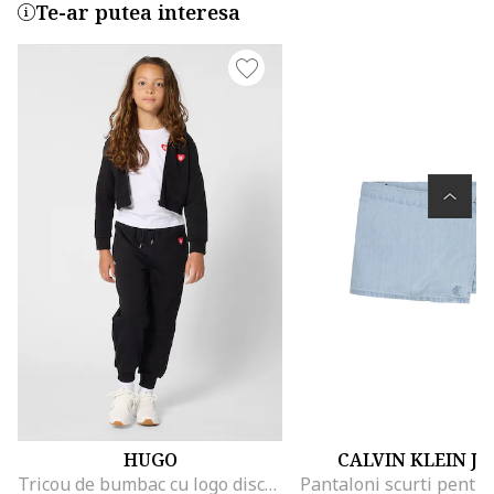
Te-ar putea interesa
HUGO
CALVIN KLEIN J
Tricou de bumbac cu logo discret, Rosu/Alb optic