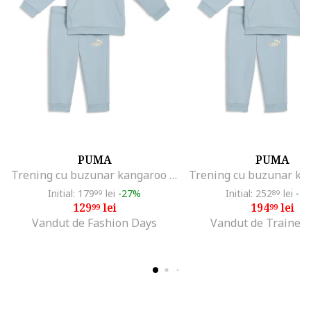
PUMA
PUMA
Trening cu buzunar kangaroo si logo brodat, Albastru prafuit
Initial: 179
lei
-27%
Initial: 252
lei
-2
99
89
129
lei
194
lei
99
99
Vandut de Fashion Days
Vandut de Trainer