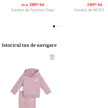
188
lei
240
lei
99
99
de la
Vandut de Fashion Days
Vandut de MODIV
Istoricul tau de navigare