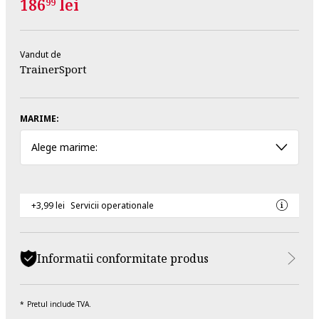
186
lei
99
Vandut de
TrainerSport
MARIME:
Alege marime:
+3,99 lei
Servicii operationale
Informatii conformitate produs
Pretul include TVA.