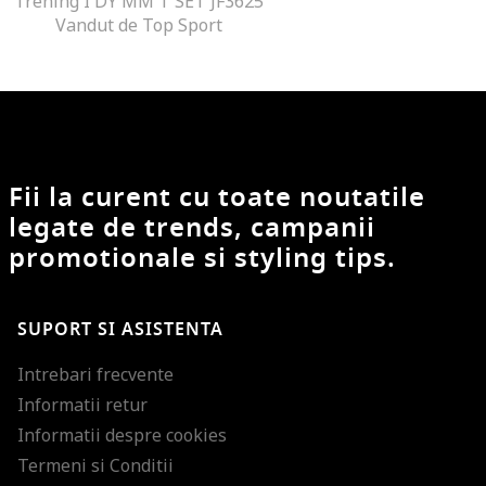
Trening I DY MM T SET JF3625
Vandut de Top Sport
Fii la curent cu toate noutatile
legate de trends, campanii
promotionale si styling tips.
SUPORT SI ASISTENTA
Intrebari frecvente
Informatii retur
Informatii despre cookies
Termeni si Conditii