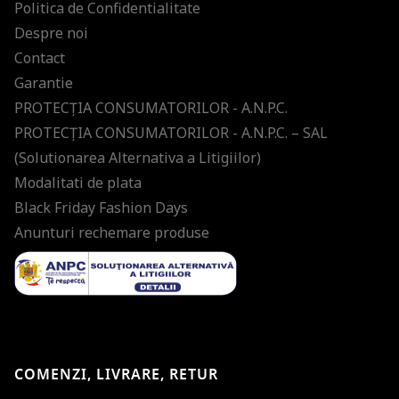
Politica de Confidentialitate
Despre noi
Contact
Garantie
PROTECŢIA CONSUMATORILOR - A.N.P.C.
PROTECŢIA CONSUMATORILOR - A.N.P.C. – SAL
(Solutionarea Alternativa a Litigiilor)
Modalitati de plata
Black Friday Fashion Days
Anunturi rechemare produse
COMENZI, LIVRARE, RETUR