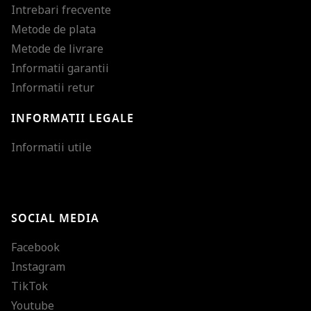
Intrebari frecvente
Metode de plata
Metode de livrare
Informatii garantii
Informatii retur
INFORMATII LEGALE
Mareste dimensiunea
Informatii utile
Micsoreaza dimensiu
Mareste spatierea tex
SOCIAL MEDIA
Micsoreaza spatierea
Facebook
Mareste inaltimea ra
Instagram
Micsoreaza inaltimea
TikTok
Inverseaza culorile
Youtube