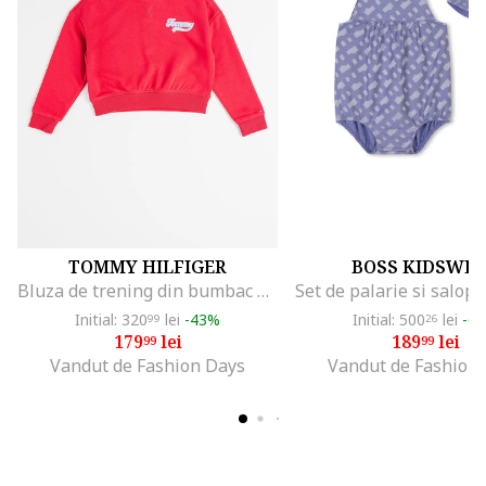
TOMMY HILFIGER
BOSS KIDSWE
Bluza de trening din bumbac organic cu logo, Roz zmeuriu
Initial: 320
lei
-43%
Initial: 500
lei
-6
99
26
179
lei
189
lei
99
99
Vandut de Fashion Days
Vandut de Fashion