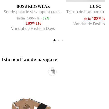
BOSS KIDSWEAR
HUGO
Set de palarie si salopeta cu model, Albastru prafuit
Initial: 500
lei
-62%
188
lei
26
99
de la
189
lei
99
Vandut de Fashion
Vandut de Fashion Days
Istoricul tau de navigare