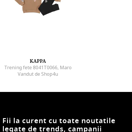
KAPPA
Trening fete 8041T0066, Maro
Vandut de Shop4u
Fii la curent cu toate noutatile
legate de trends, campanii