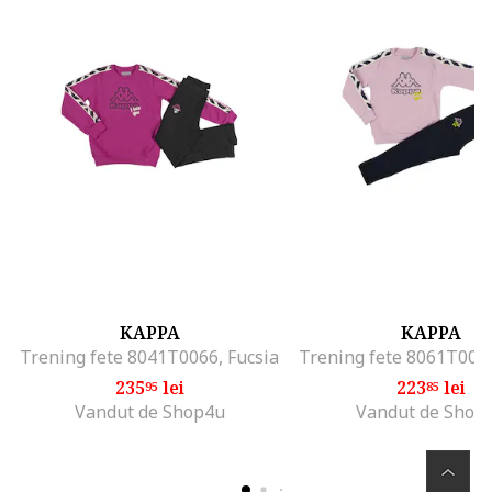
KAPPA
KAPPA
Trening fete 8041T0066, Fucsia
235
lei
223
lei
95
85
Vandut de Shop4u
Vandut de Shop