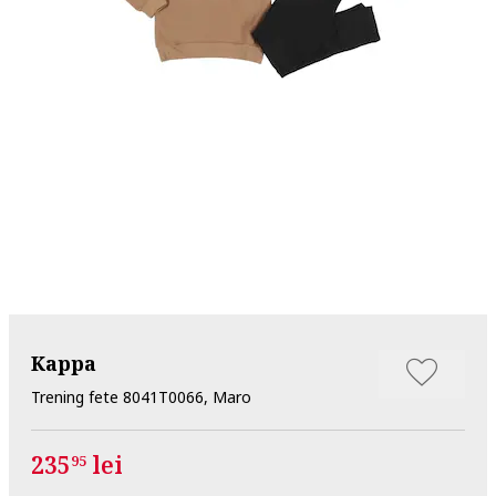
Kappa
Trening fete 8041T0066, Maro
235
lei
95