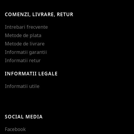
COMENZI, LIVRARE, RETUR
Intrebari frecvente
Metode de plata
Metode de livrare
Informatii garantii
Informatii retur
INFORMATII LEGALE
Mareste dimensiunea
Informatii utile
Micsoreaza dimensiu
Mareste spatierea tex
SOCIAL MEDIA
Micsoreaza spatierea
Facebook
Mareste inaltimea ra