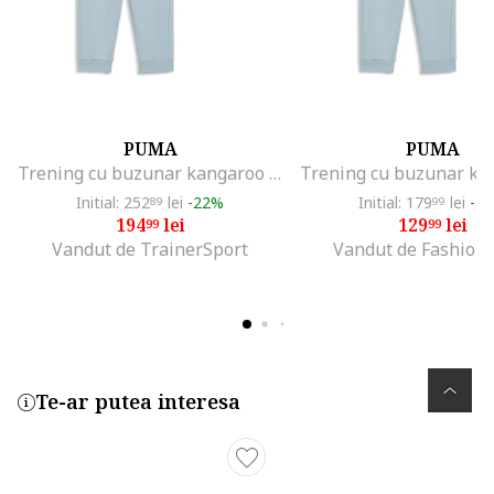
PUMA
PUMA
Trening cu buzunar kangaroo si logo brodat, Albastru prafuit
Initial: 252
lei
-22%
Initial: 179
lei
-2
89
99
194
lei
129
lei
99
99
Vandut de TrainerSport
Vandut de Fashion
Te-ar putea interesa