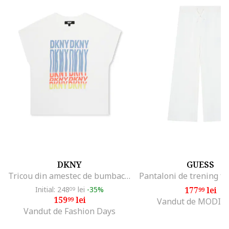
DKNY
GUESS
Tricou din amestec de bumbac cu imprimeu logo, Alb
Initial: 248
lei
-35%
177
lei
09
99
159
lei
99
Vandut de MODIV
Vandut de Fashion Days