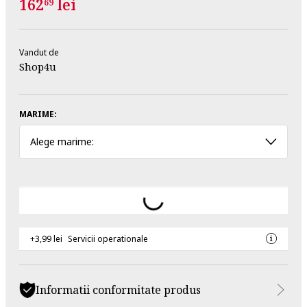
162
lei
69
Vandut de
Shop4u
MARIME:
Alege marime:
+3,99 lei
Servicii operationale
Informatii conformitate produs