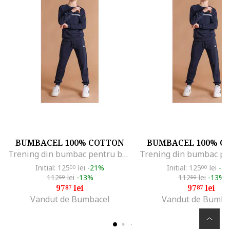
BUMBACEL 100% COTTON
BUMBACEL 100% C
Trening din bumbac pentru baieti, 12-13
Initial: 125
lei
-21%
Initial: 125
lei
-2
00
00
112
lei
-13%
112
lei
-13%
50
50
97
lei
97
lei
87
87
Vandut de Bumbacel
Vandut de Bumba