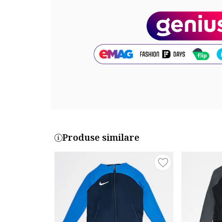
Cod produs:
0A60500-0658
Produse similare