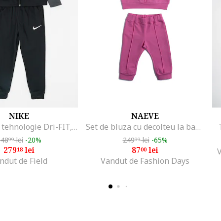
NIKE
NAEVE
Trening cu tehnologie Dri-FIT, pentru fotbal Academy, Negru/Gri antracit
Set de bluza cu decolteu la baza gatului si pantaloni de trening, Roz
348
lei
-20%
249
lei
-65%
99
99
279
lei
87
lei
18
00
ndut de Field
Vandut de Fashion Days