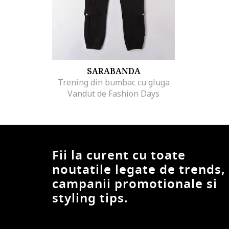
SARABANDA
Trening din bumbac cu gluga
Vandut de Fashion Days
Fii la curent cu toate
noutatile legate de trends,
campanii promotionale si
styling tips.