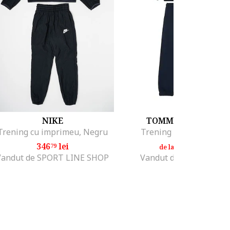
NIKE
TOMMY HILFIGER
Trening cu imprimeu, Negru
Trening cu detalii logo
346
lei
409
lei
79
99
de la
Vandut de SPORT LINE SHOP
Vandut de MODIVO SA