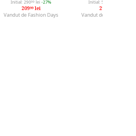
Initial: 290
lei
-27%
Initial: 500
lei
-56%
99
26
209
lei
219
lei
99
99
Vandut de Fashion Days
Vandut de Fashion Days