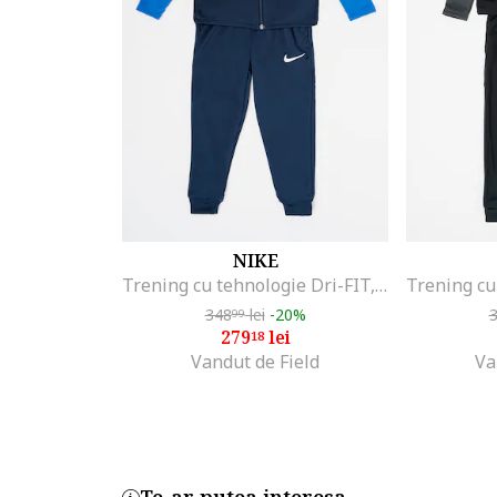
NIKE
Trening cu tehnologie Dri-FIT, pentru fotbal Academy, Bleumarin
348
lei
-20%
99
279
lei
18
Vandut de Field
Va