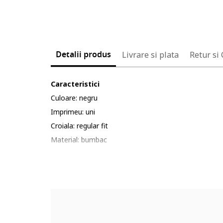
Detalii produs
Livrare si plata
Retur si
Caracteristici
Culoare: negru
Imprimeu: uni
Croiala: regular fit
Material: bumbac
Lungime maneca: maneca lunga
Lungime pantaloni: lungi
Sistem inchidere: fermoar
Compozitie
Exterior: 100% bumbac