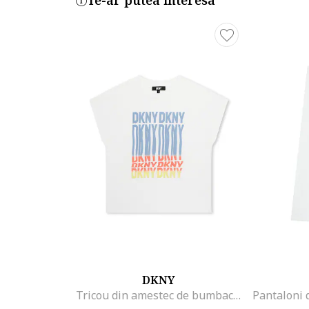
Te-ar putea interesa
DKNY
Tricou din amestec de bumbac cu imprimeu logo, Alb