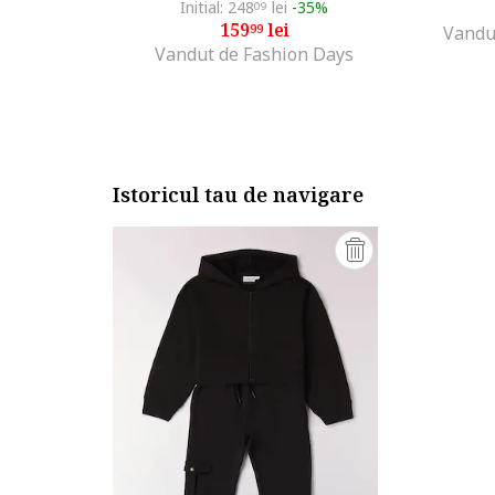
Initial: 248
lei
-35%
09
159
lei
99
Vandu
Vandut de Fashion Days
Istoricul tau de navigare