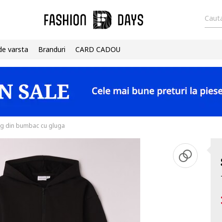
Cauta
de varsta
Branduri
CARD CADOU
ng din bumbac cu gluga