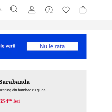
...
Sarabanda
Trening din bumbac cu gluga
354
lei
86