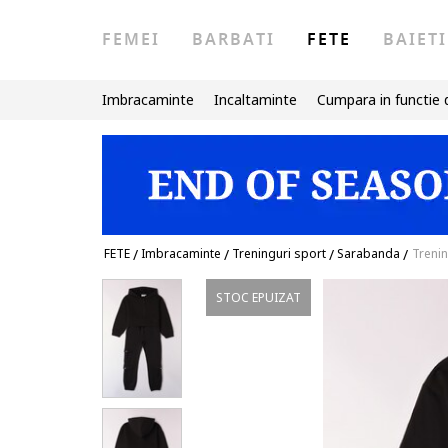
FEMEI
BARBATI
FETE
BAIETI
Imbracaminte
Incaltaminte
Cumpara in functie 
FETE
/
Imbracaminte
/
Treninguri sport
/
Sarabanda
/
Treni
STOC EPUIZAT