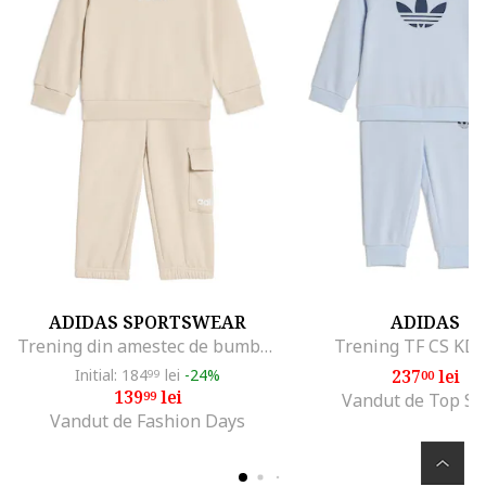
ADIDAS SPORTSWEAR
ADIDAS
Trening din amestec de bumbac cu buzunar cargo, Alb/Crem
Trening TF CS KD
Initial: 184
lei
-24%
237
lei
99
00
139
lei
99
Vandut de Top Sp
Vandut de Fashion Days