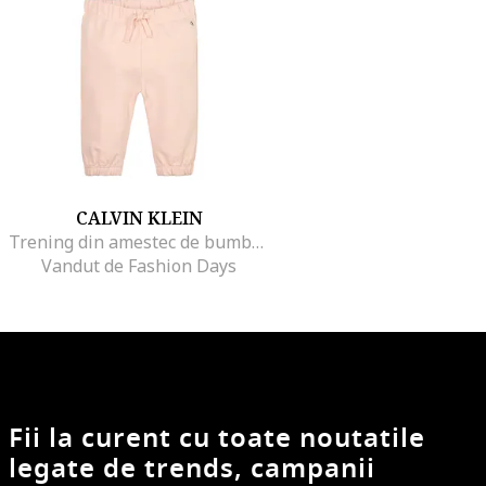
CALVIN KLEIN
Trening din amestec de bumbac organic cu logo, Piersica
Vandut de Fashion Days
Fii la curent cu toate noutatile
legate de trends, campanii