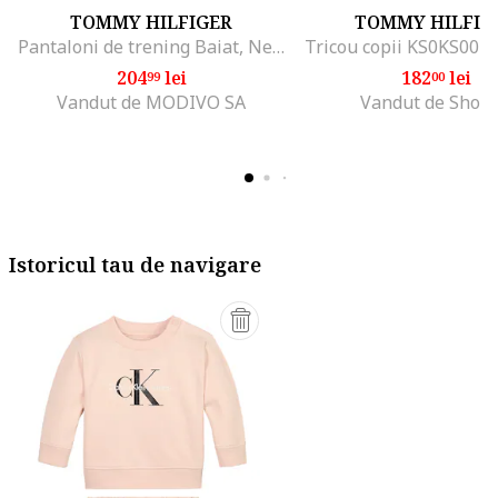
TOMMY HILFIGER
TOMMY HILFIG
Pantaloni de trening Baiat, Negru, 100% bumbac, 4Y
Tricou copii KS0KS0039
204
lei
182
lei
99
00
Vandut de MODIVO SA
Vandut de Shop
Istoricul tau de navigare