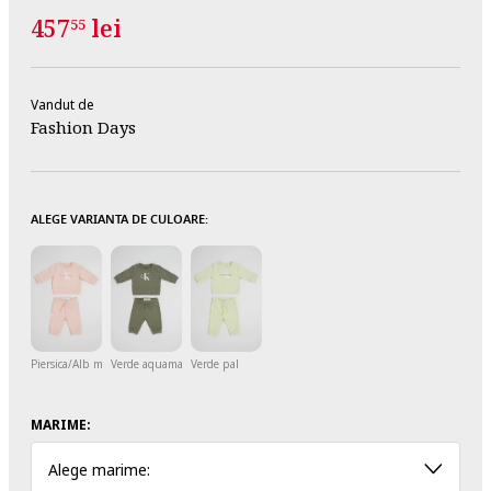
457
lei
55
Vandut de
Fashion Days
ALEGE VARIANTA DE CULOARE:
Piersica/Alb murdar
Verde aquamarin/Alb murdar
Verde pal
MARIME:
Alege marime: