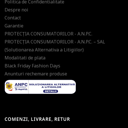
Politica de Confidentialitate
Despre noi
Contact
Garantie
PROTECŢIA CONSUMATORILOR - A.N.P.C.
PROTECŢIA CONSUMATORILOR - A.N.P.C. – SAL
(Solutionarea Alternativa a Litigiilor)
Modalitati de plata
Black Friday Fashion Days
Anunturi rechemare produse
COMENZI, LIVRARE, RETUR