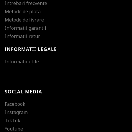
Intrebari frecvente
Metode de plata
Metode de livrare
Informatii garantii
Informatii retur
INFORMATII LEGALE
Mareste dimensiunea
Informatii utile
Micsoreaza dimensiu
Mareste spatierea tex
SOCIAL MEDIA
Micsoreaza spatierea
Facebook
Mareste inaltimea ra
Instagram
Micsoreaza inaltimea
TikTok
Inverseaza culorile
Youtube