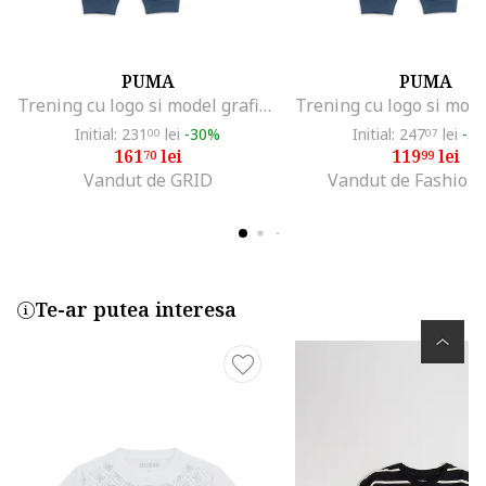
PUMA
PUMA
Trening cu logo si model grafic, Albastru/Crem
Initial: 231
lei
-30%
Initial: 247
lei
-5
00
07
161
lei
119
lei
70
99
Vandut de GRID
Vandut de Fashion
Te-ar putea interesa