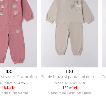
IDO
IDO
 strasuri, Roz prafuit
Set de bluza si pantaloni de trening, Grej
al: 350
lei
-47%
Initial: 323
lei
-56%
90
99
184
lei
139
lei
22
99
t de Cine Verse
Vandut de Fashion Days