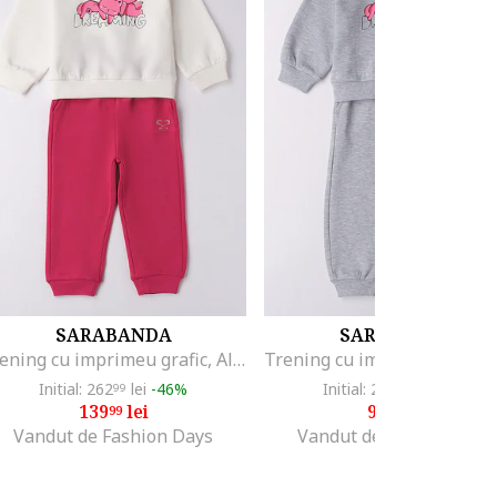
SARABANDA
SARABANDA
Trening cu imprimeu grafic, Alb fildes/Roz zmeuriu/Roz pastel
Initial: 262
lei
-46%
Initial: 262
lei
-63%
99
99
139
lei
94
lei
99
99
Vandut de Fashion Days
Vandut de Fashion Days