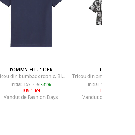
TOMMY HILFIGER
GUESS
Tricou din bumbac organic, Bleumarin
Initial: 159
lei
-31%
Initial: 136
lei
-16%
99
99
109
lei
113
lei
99
99
Vandut de Fashion Days
Vandut de MODIVO SA