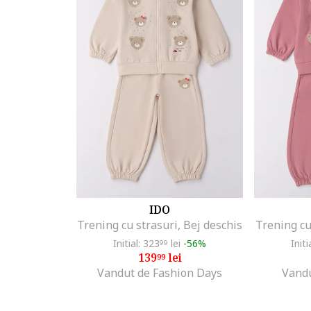
IDO
Trening cu strasuri, Bej deschis
Trening cu
Initial: 323
lei
-56%
Initi
99
139
lei
99
Vandut de Fashion Days
Vandu