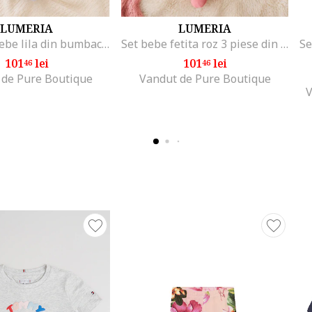
LUMERIA
LUMERIA
Salopeta bebe lila din bumbac cu caciulita si imprimeu iepuras pentru fetite
Set bebe fetita roz 3 piese din bumbac cu bluza pantalon si caciulita model pinguin, 0-3 luni, Fete
101
lei
101
lei
46
46
 de Pure Boutique
Vandut de Pure Boutique
V