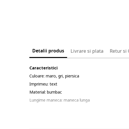
Detalii produs
Livrare si plata
Retur si
Caracteristici
Culoare: maro, gri, piersica
Imprimeu: text
Material: bumbac
Lungime maneca: maneca lunga
Lungime pantaloni: lungi
Sistem inchidere: fermoar
Compozitie