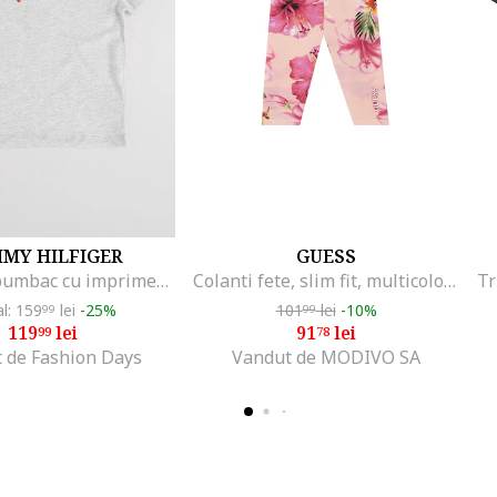
MY HILFIGER
GUESS
Tricou de bumbac cu imprimeu logo cauciucat, Gri deschis melange
Colanti fete, slim fit, multicolor, bumbac
al: 159
lei
-25%
101
lei
-10%
99
99
119
lei
91
lei
99
78
 de Fashion Days
Vandut de MODIVO SA