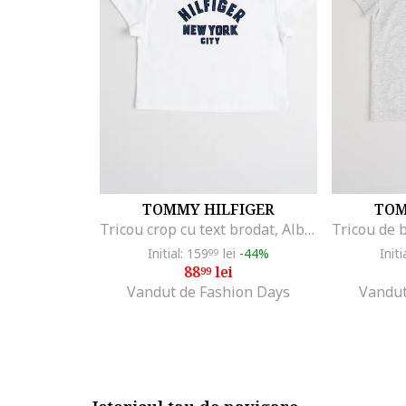
TOMMY HILFIGER
TOM
Tricou crop cu text brodat, Albastru ultramarin/Alb optic
Initial: 159
lei
-44%
Initi
99
88
lei
99
Vandut de Fashion Days
Vandut