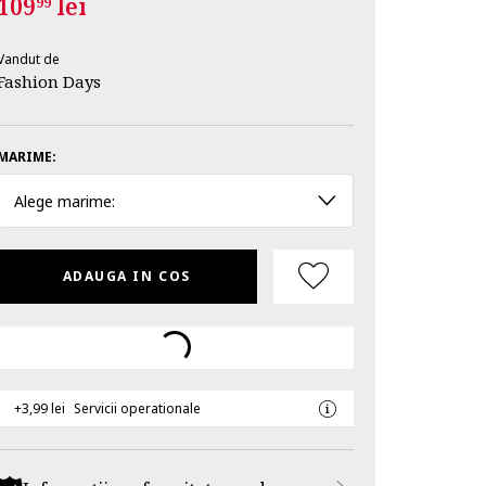
109
lei
99
Vandut de
Fashion Days
MARIME:
Alege marime:
ADAUGA IN COS
+3,99 lei
Servicii operationale