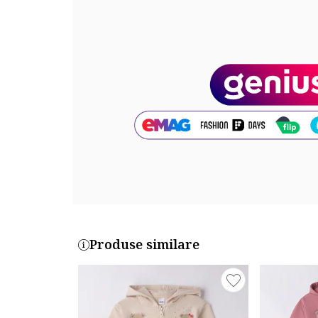
Exterior: 95% bumbac, 5% elastan
Cod produs:
4F09400-0164
Produse similare