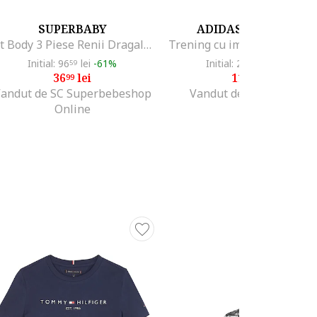
SUPERBABY
ADIDAS ORIGINALS
Set Body 3 Piese Renii Dragalasi, Casual, Fete, Maneca scurta, Multicolor
Initial: 96
lei
-61%
Initial: 237
lei
-49%
59
99
36
lei
119
lei
99
99
andut de SC Superbebeshop
Vandut de Fashion Days
Online