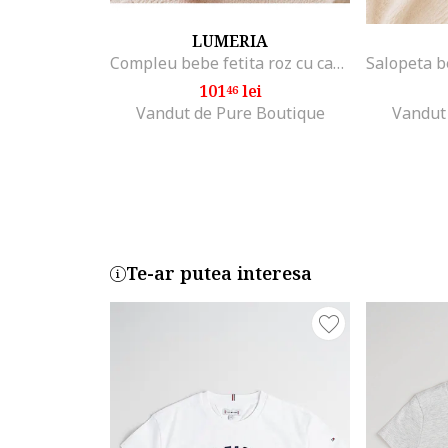
LUMERIA
Compleu bebe fetita roz cu caciulita si imprimeu veverite din bumbac, 0-3 luni, Fete
101
lei
46
Vandut de Pure Boutique
Vandut
Te-ar putea interesa