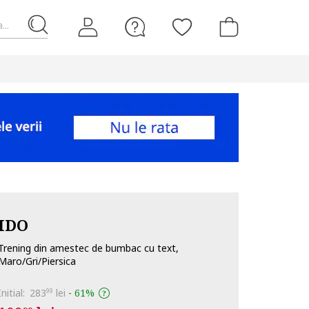
...
IDO
Trening din amestec de bumbac cu text,
Maro/Gri/Piersica
Initial:
283
lei
-
61%
99