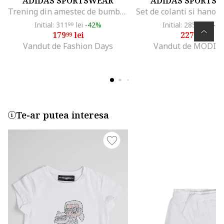
ADIDAS SPORTSWEAR
ADIDAS SPORTS
Trening din amestec de bumbac cu logo, Roz pastel/Alb optic
Initial: 311
lei
-42%
Initial: 285
lei
-2
99
99
179
lei
227
lei
99
99
Vandut de Fashion Days
Vandut de MODIV
Te-ar putea interesa