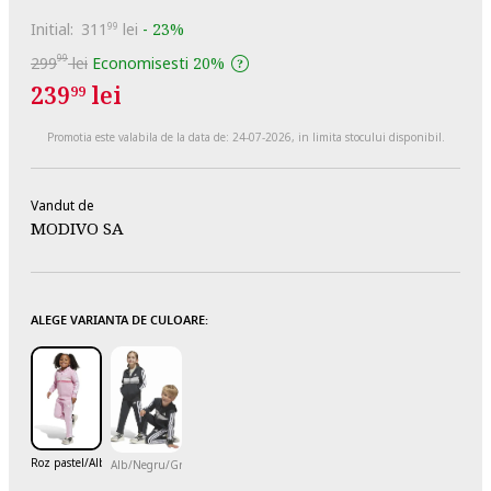
Initial:
311
lei
-
23%
99
99
299
lei
Economisesti
20%
239
lei
99
Promotia este valabila de la data de:
24-07-2026
, in limita stocului disponibil.
Vandut de
MODIVO SA
ALEGE VARIANTA DE CULOARE:
Roz pastel/Alb optic
Alb/Negru/Gri