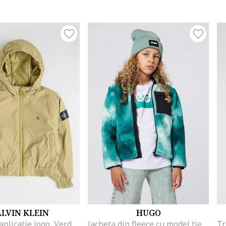
LVIN KLEIN
HUGO
Jacheta cu aplicatie logo, Verde fistic
Jacheta din fleece cu model tie-dye, Alb/Negru/Verde persan