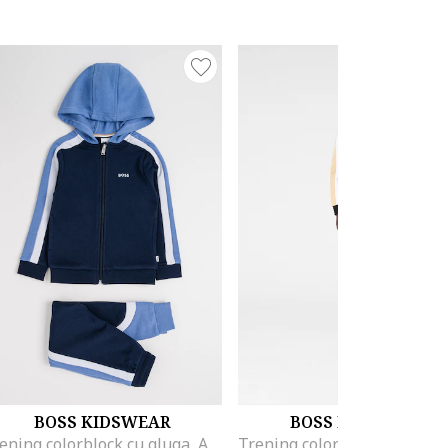
BOSS KIDSWEAR
BOSS KIDSWEAR
Trening colorblock cu gluga, Albastru glaciar/Bleumarin