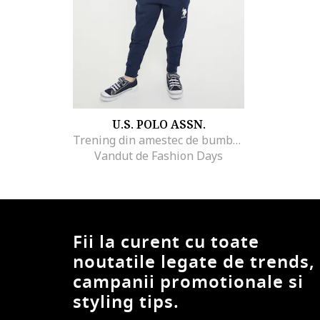
U.S. POLO ASSN.
Trening din amestec de bumbac cu logo
Vandut de Fashion Days
Fii la curent cu toate
noutatile legate de trends,
campanii promotionale si
styling tips.