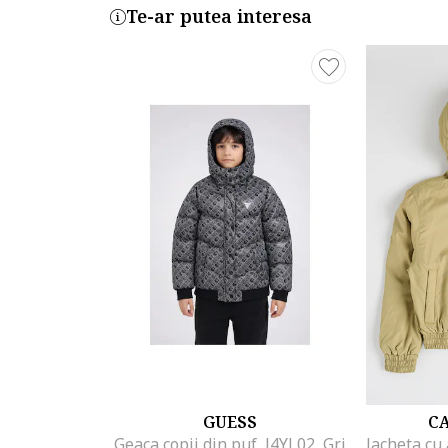
Te-ar putea interesa
GUESS
CA
Geaca copii din puf, J4YL02, Gri