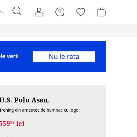
...
U.S. Polo Assn.
Trening din amestec de bumbac cu logo
559
lei
99