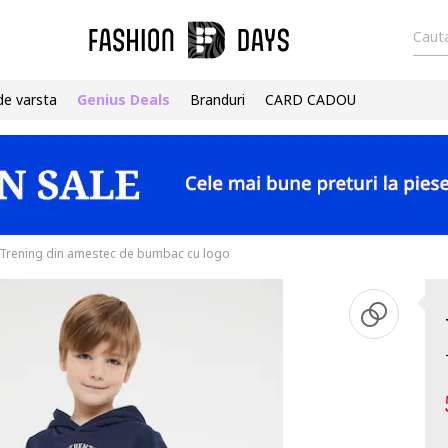
Cauta
de varsta
Genius Deals
Branduri
CARD CADOU
Trening din amestec de bumbac cu logo