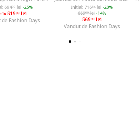
al: 694
lei
-25%
Initial: 716
lei
-20%
99
84
519
lei
669
lei
-14%
99
99
e la
569
lei
99
 de Fashion Days
Vandut de Fashion Days