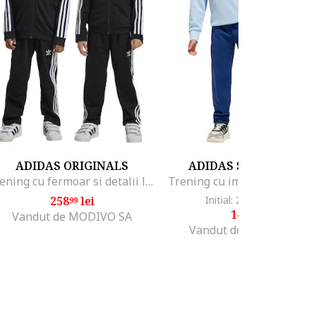
ADIDAS ORIGINALS
ADIDAS SPORTSWEA
Trening cu fermoar si detalii logo Firebird, Negru/Alb optic
258
lei
Initial: 259
lei
-42%
99
28
149
lei
99
Vandut de MODIVO SA
Vandut de Fashion Days