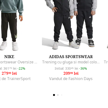
NIKE
ADIDAS SPORTSWEAR
Trening Sportswear Oversize Inf 76N738-023, Baieti, Verde
Trening cu gluga si model colorblock, Negru/Gri deschis
al: 361
lei
-22%
Initial: 330
lei
-36%
79
45
279
lei
209
lei
99
99
 de TrainerSport
Vandut de Fashion Days