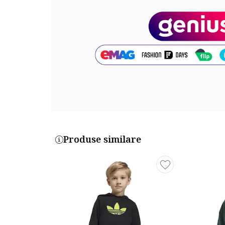
Exterior: 65% bumbac, 35% poliester
Cod produs:
US1133-G-NAVY
Produse similare