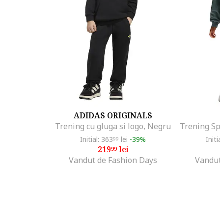
ADIDAS ORIGINALS
Trening cu gluga si logo, Negru
Initial: 363
lei
-39%
Initi
99
219
lei
99
Vandut de Fashion Days
Vandut