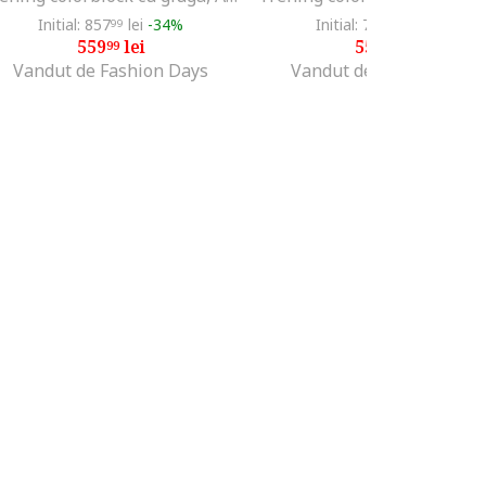
Initial: 857
lei
-34%
Initial: 773
lei
-27%
99
99
559
lei
559
lei
99
99
Vandut de Fashion Days
Vandut de Fashion Days