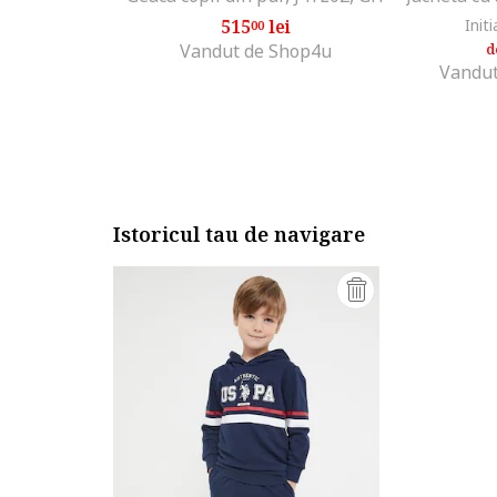
515
lei
Initi
00
Vandut de Shop4u
d
Vandut
Istoricul tau de navigare