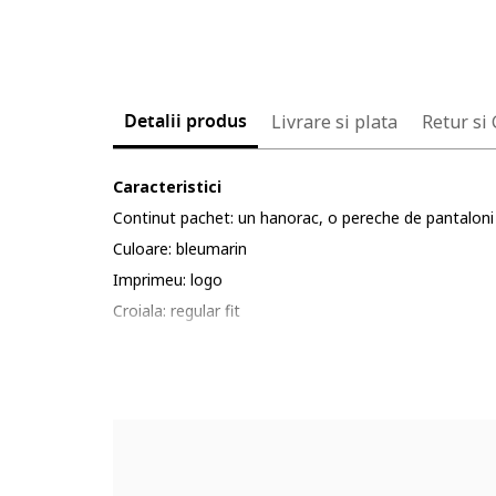
Detalii produs
Livrare si plata
Retur si
Caracteristici
Continut pachet: un hanorac, o pereche de pantaloni
Culoare: bleumarin
Imprimeu: logo
Croiala: regular fit
Material: poliester, bumbac
Lungime maneca: maneca lunga
Lungime pantaloni: lungi
Sistem inchidere: fara inchidere
Compozitie