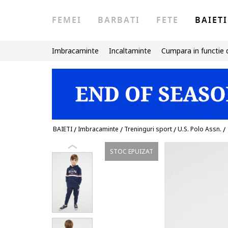
FEMEI
BARBATI
FETE
BAIETI
Imbracaminte
Incaltaminte
Cumpara in functie 
BAIETI
/
Imbracaminte
/
Treninguri sport
/
U.S. Polo Assn.
/
STOC EPUIZAT