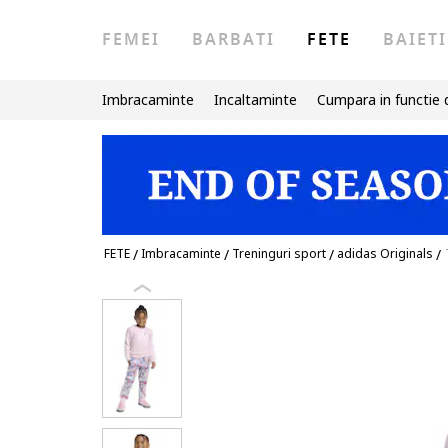
FEMEI
BARBATI
FETE
BAIETI
Imbracaminte
Incaltaminte
Cumpara in functie 
FETE
/
Imbracaminte
/
Treninguri sport
/
adidas Originals
/