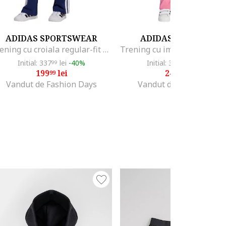
ADIDAS SPORTSWEAR
ADIDAS ORIGINALS
Trening cu croiala regular-fit si imprimeu grafic, Alb/Albastru inchis/Lila
Initial: 337
lei
-40%
Initial: 343
lei
-27%
99
99
199
lei
249
lei
99
99
Vandut de Fashion Days
Vandut de MODIVO SA