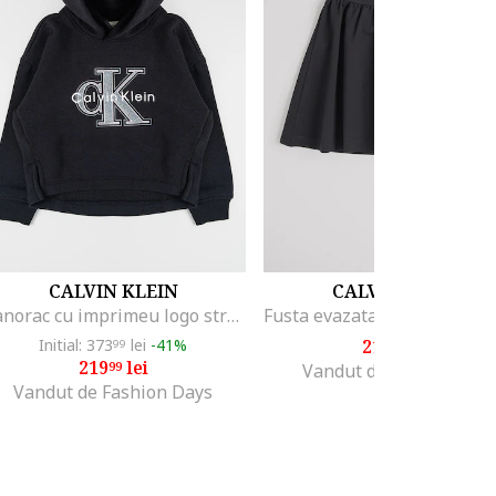
CALVIN KLEIN
CALVIN KLEIN
Hanorac cu imprimeu logo stralucitor, Negru
Initial: 373
lei
-41%
215
lei
99
99
219
lei
99
Vandut de MODIVO SA
Vandut de Fashion Days