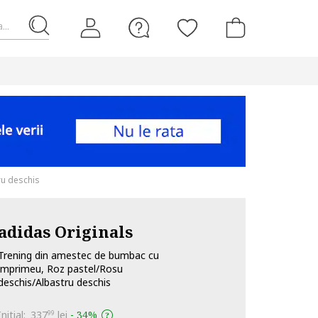
...
ru deschis
adidas Originals
Trening din amestec de bumbac cu
imprimeu, Roz pastel/Rosu
deschis/Albastru deschis
Initial:
337
lei
-
34%
99