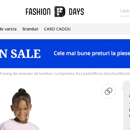
Cauta
de varsta
Branduri
CARD CADOU
Trening din amestec de bumbac cu imprimeu, Roz pastel/Rosu deschis/Albast