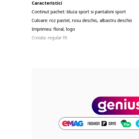
Caracteristici
Continut pachet: bluza sport si pantaloni sport
Culoare: roz pastel, rosu deschis, albastru deschis
Imprimeu: floral, logo
Croiala: regular fit
Material: poliester, bumbac
Lungime maneca: maneca lunga
Lungime pantaloni: lungi
Compozitie
Exterior: 70% bumbac, 30% poliester
Cod produs:
KD1750