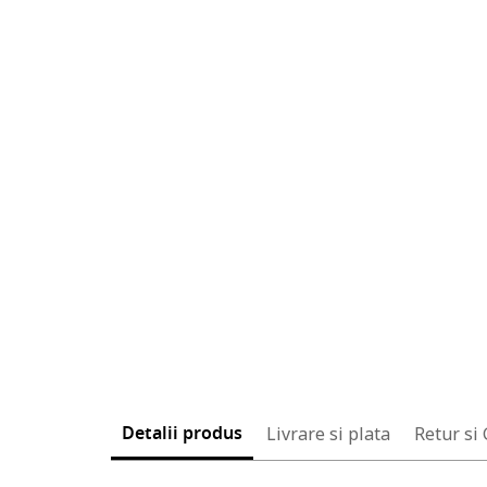
Detalii produs
Livrare si plata
Retur si