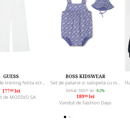
GUESS
BOSS KIDSWEAR
Pantaloni de trening fetita ecru,
Set de palarie si salopeta cu model, Albastru prafuit
177
lei
Initial: 500
lei
-62%
99
26
189
lei
99
t de MODIVO SA
Vandut de Fashion Days