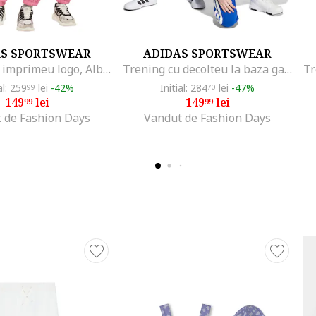
AS SPORTSWEAR
ADIDAS SPORTSWEAR
Trening cu imprimeu logo, Alb/Roz
Trening cu decolteu la baza gatului Adiraptor, Alb/Albastru
al: 259
lei
-42%
Initial: 284
lei
-47%
99
70
149
lei
149
lei
99
99
 de Fashion Days
Vandut de Fashion Days