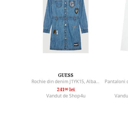
GUESS
Rochie din denim J1YK15, Albastru
241
lei
00
Vandut de Shop4u
Vandu