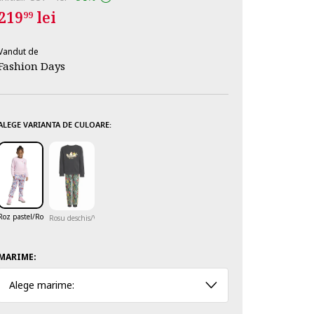
219
lei
99
Vandut de
Fashion Days
ALEGE VARIANTA DE CULOARE:
Roz pastel/Rosu deschis/Albastru deschis
Rosu deschis/Verde aquamarin/Gri antracit
MARIME:
Alege marime: