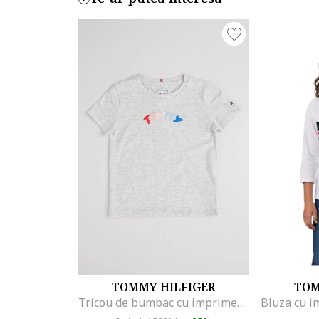
TOMMY HILFIGER
TOM
Tricou de bumbac cu imprimeu logo cauciucat, Gri deschis melange