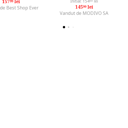
157
lei
Initial: 154
lei
99
99
145
lei
99
de Best Shop Ever
Vandut de MODIVO SA