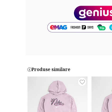
Cod produs:
36N378-BAD
Produse similare