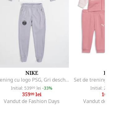
NIKE
PUMA
Trening cu logo PSG, Gri deschis/Alb murdar
Initial: 539
lei
-33%
Initial: 259
lei
-34%
99
99
359
lei
169
lei
99
99
Vandut de Fashion Days
Vandut de Fashion Days