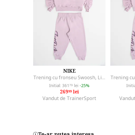
NIKE
Trening cu fronseu Swoosh, Lila
Initial: 361
lei
-25%
Initi
79
269
lei
99
Vandut de TrainerSport
Vandut
Te-ar putea interesa