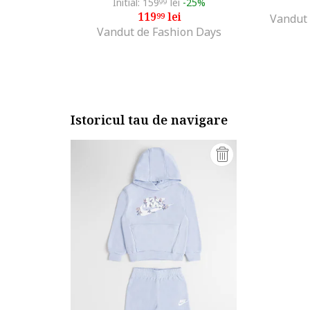
Initial: 159
lei
-25%
99
119
lei
99
Vandut 
Vandut de Fashion Days
Istoricul tau de navigare