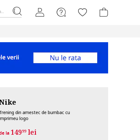
...
Nike
Trening din amestec de bumbac cu
imprimeu logo
149
lei
99
de la