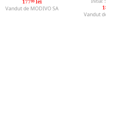
177
lei
Initial: 500
lei
-62%
99
26
189
lei
99
Vandut de MODIVO SA
Vandut de Fashion Days