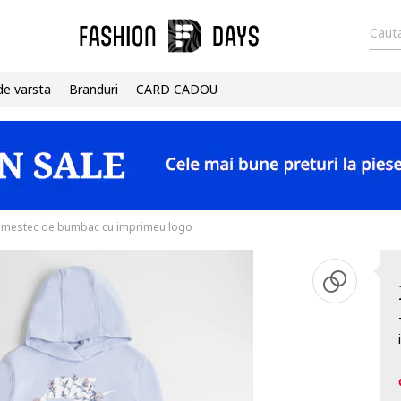
Cauta
de varsta
Branduri
CARD CADOU
 amestec de bumbac cu imprimeu logo