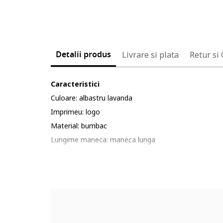
Detalii produs
Livrare si plata
Retur si
Caracteristici
Culoare: albastru lavanda
Imprimeu: logo
Material: bumbac
Lungime maneca: maneca lunga
Lungime pantaloni: lungi
Compozitie
Exterior: 60% bumbac, 40% poliester