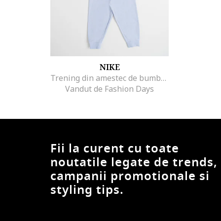
NIKE
Trening din amestec de bumbac cu imprimeu logo
Vandut de Fashion Days
Fii la curent cu toate
noutatile legate de trends,
campanii promotionale si
styling tips.