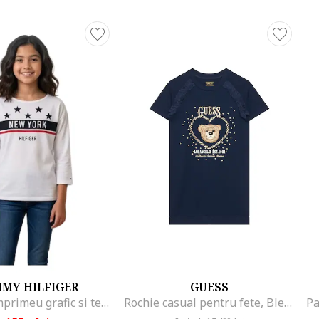
MY HILFIGER
GUESS
Bluza cu imprimeu grafic si text,
Rochie casual pentru fete, Bleumarin