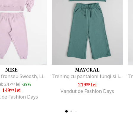
NIKE
MAYORAL
Trening cu fronseu Swoosh, Lila
Trening cu pantaloni lungi si imprimeu cu catei
al: 247
lei
-39%
219
lei
99
99
149
lei
99
Vandut de Fashion Days
 de Fashion Days