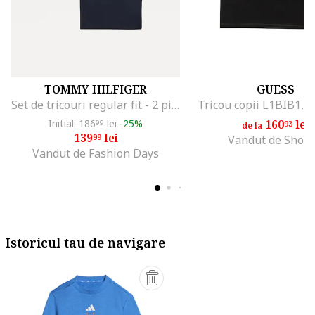
TOMMY HILFIGER
GUESS
Set de tricouri regular fit - 2 piese, Alb/Albastru inchis
Tricou copii L1BIB1, 
Initial: 186
lei
-25%
160
lei
99
93
de la
139
lei
99
Vandut de Shop
Vandut de Fashion Days
Istoricul tau de navigare