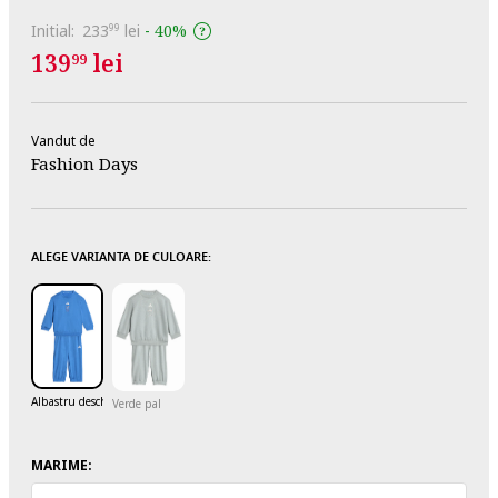
Initial:
233
lei
-
40%
99
139
lei
99
Vandut de
Fashion Days
ALEGE VARIANTA DE CULOARE:
Albastru deschis
Verde pal
MARIME: