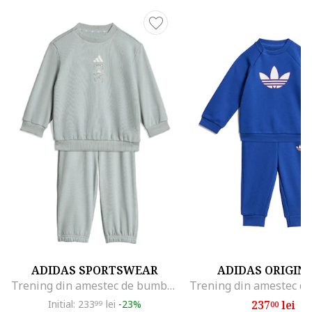
ADIDAS SPORTSWEAR
ADIDAS ORIGIN
Trening din amestec de bumbac cu imprimeu grafic pe spate, Verde pal
Initial: 233
lei
-23%
237
lei
99
00