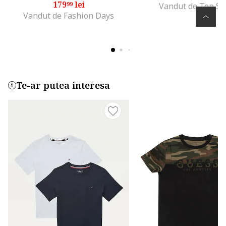
179
lei
99
Vandut de Top Sp
Vandut de Fashion Days
Te-ar putea interesa