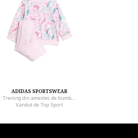
ADIDAS SPORTSWEAR
Trening din amestec de bumbac cu imprimeu, Alb/Turcoaz/Roz
Vandut de Top Sport