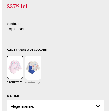
237
lei
00
Vandut de
Top Sport
ALEGE VARIANTA DE CULOARE:
Alb/Turcoaz/Roz
Albastru royal/Alb murdar
MARIME:
Alege marime: