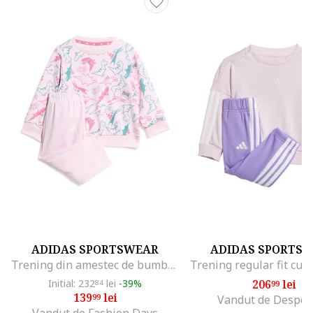
ADIDAS SPORTSWEAR
ADIDAS SPORTS
Trening din amestec de bumbac cu imprimeu, Alb/Turcoaz/Roz
Initial: 232
lei
-39%
206
lei
84
99
139
lei
99
Vandut de Despor
Vandut de Fashion Days