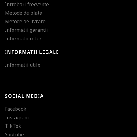
Intrebari frecvente
Metode de plata
Metode de livrare
Informatii garantii
Informatii retur
INFORMATII LEGALE
Mareste dimensiunea
Informatii utile
Micsoreaza dimensiu
Mareste spatierea tex
SOCIAL MEDIA
Micsoreaza spatierea
Facebook
Mareste inaltimea ra
Instagram
Micsoreaza inaltimea
TikTok
Inverseaza culorile
Youtube