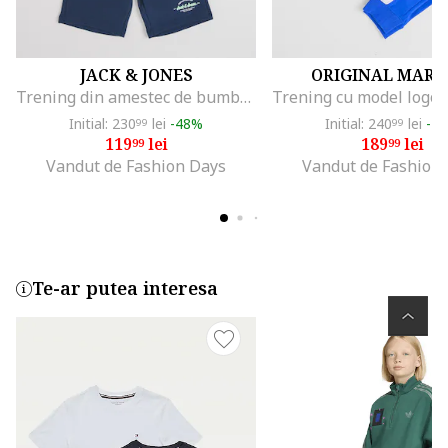
JACK & JONES
ORIGINAL MARI
Trening din amestec de bumbac organic cu pantaloni scurti, Bleumarin
Initial: 230
lei
-48%
Initial: 240
lei
-2
99
99
119
lei
189
lei
99
99
Vandut de Fashion Days
Vandut de Fashion
Te-ar putea interesa