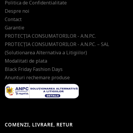
Politica de Confidentialitate
Despre noi
Contact
Garantie
PROTECŢIA CONSUMATORILOR - A.N.P.C.
PROTECŢIA CONSUMATORILOR - A.N.P.C. – SAL
(Solutionarea Alternativa a Litigiilor)
Modalitati de plata
Black Friday Fashion Days
Anunturi rechemare produse
COMENZI, LIVRARE, RETUR