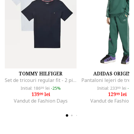
TOMMY HILFIGER
ADIDAS ORIGIN
Set de tricouri regular fit - 2 piese, Alb/Albastru inchis
Initial: 186
lei
-25%
Initial: 233
lei
-4
99
99
139
lei
129
lei
99
99
Vandut de Fashion Days
Vandut de Fashion