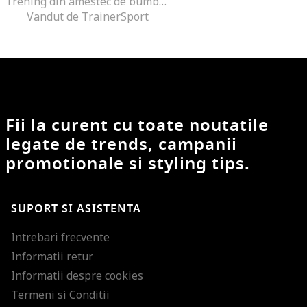
Trening din amestec de bumbac cu imprimeu
Vandut de TrainerSport
Fii la curent cu toate noutatile
legate de trends, campanii
promotionale si styling tips.
SUPORT SI ASISTENTA
Intrebari frecvente
Informatii retur
Informatii despre cookies
Termeni si Conditii