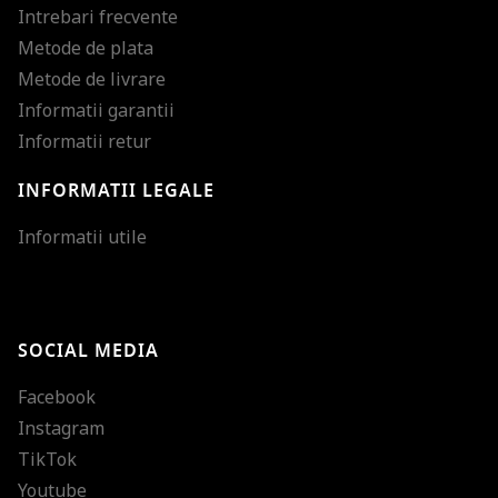
Intrebari frecvente
Metode de plata
Metode de livrare
Informatii garantii
Informatii retur
INFORMATII LEGALE
Mareste dimensiunea
Informatii utile
Micsoreaza dimensiu
Mareste spatierea tex
SOCIAL MEDIA
Micsoreaza spatierea
Facebook
Mareste inaltimea ra
Instagram
Micsoreaza inaltimea
TikTok
Inverseaza culorile
Youtube