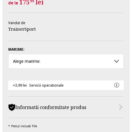
175
lei
99
de la
Vandut de
TrainerSport
MARIME:
Alege marime:
+3,99 lei
Servicii operationale
Informatii conformitate produs
Pretul include TVA.