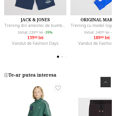
JACK & JONES
ORIGINAL MARI
Trening din amestec de bumbac organic cu pantaloni scurti, Bleumarin
Initial: 230
lei
-39%
Initial: 240
lei
-2
99
99
139
lei
189
lei
99
99
Vandut de Fashion Days
Vandut de Fashion
Te-ar putea interesa