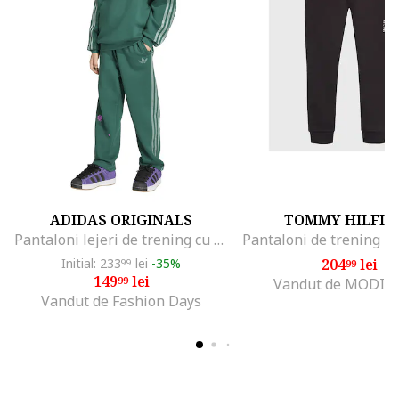
ADIDAS ORIGINALS
TOMMY HILFIG
Pantaloni lejeri de trening cu cordon Minecraft, Verde
Initial: 233
lei
-35%
204
lei
99
99
149
lei
99
Vandut de MODIV
Vandut de Fashion Days