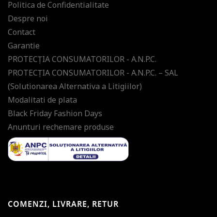
Politica de Confidentialitate
Despre noi
Contact
Garantie
PROTECŢIA CONSUMATORILOR - A.N.P.C.
PROTECŢIA CONSUMATORILOR - A.N.P.C. – SAL
(Solutionarea Alternativa a Litigiilor)
Modalitati de plata
Black Friday Fashion Days
Anunturi rechemare produse
COMENZI, LIVRARE, RETUR