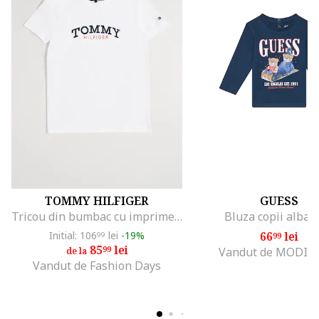
TOMMY HILFIGER
GUESS
Tricou din bumbac cu imprimeu logo, Alb
Bluza copii albast
Initial: 106
lei
-19%
66
lei
99
99
85
lei
99
Vandut de MODIV
de la
Vandut de Fashion Days