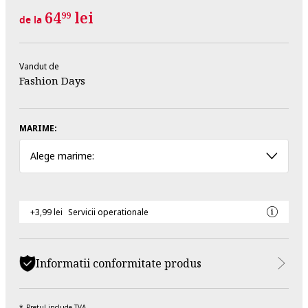
64
lei
99
de la
Vandut de
Fashion Days
MARIME:
Alege marime:
+3,99 lei
Servicii operationale
Informatii conformitate produs
Pretul include TVA.