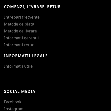
COMENZI, LIVRARE, RETUR
Intrebari frecvente
Metode de plata
Metode de livrare
Informatii garantii
Informatii retur
INFORMATII LEGALE
Mareste dimensiunea
Informatii utile
Micsoreaza dimensiu
Mareste spatierea tex
SOCIAL MEDIA
Micsoreaza spatierea
Facebook
Mareste inaltimea ra
Instagram