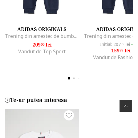
ADIDAS ORIGINALS
ADIDAS ORIGIN
Trening din amestec de bumbac cu logo, Albastru ultramarin
209
lei
Initial: 207
lei
-2
00
99
159
lei
99
Vandut de Top Sport
Vandut de Fashion
Te-ar putea interesa