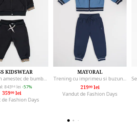
SS KIDSWEAR
MAYORAL
Trening din amestec de bumbac cu logo, Negru stins
Trening cu imprimeu si buzunare cu fermoar, Albastru petrol/Bleumarin
al: 843
lei
-57%
219
lei
94
99
359
lei
99
Vandut de Fashion Days
 de Fashion Days