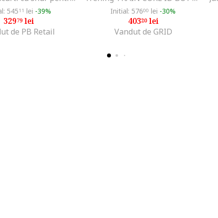
al: 545
lei
-39%
Initial: 576
lei
-30%
11
00
329
lei
403
lei
79
20
ut de PB Retail
Vandut de GRID