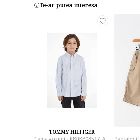
Te-ar putea interesa
TOMMY HILFIGER
Camasa copii - KB0KB08517, Alb/Albastru