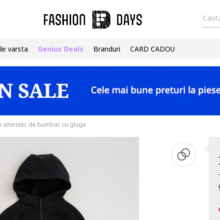
Cauta
de varsta
Genius Deals
Branduri
CARD CADOU
in amestec de bumbac cu gluga