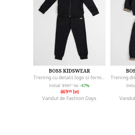
BOSS KIDSWEAR
BO
Trening cu detalii logo si fermoar, Negru
Initial: 896
lei
-47%
Initi
81
469
lei
99
Vandut de Fashion Days
Vandut