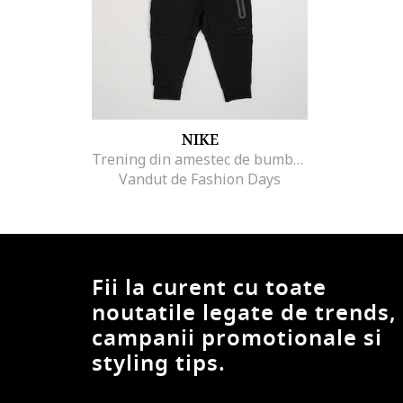
NIKE
Trening din amestec de bumbac cu gluga
Vandut de Fashion Days
Fii la curent cu toate
noutatile legate de trends,
campanii promotionale si
styling tips.