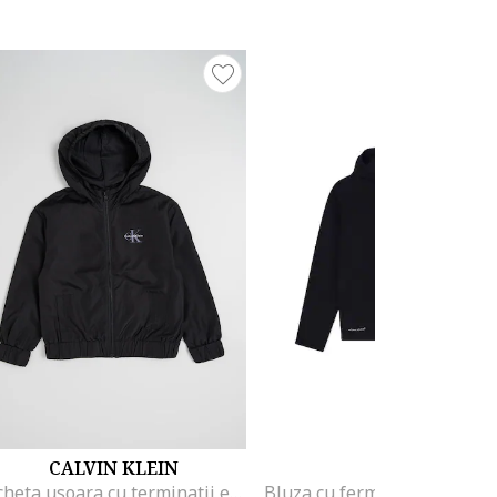
CALVIN KLEIN
EA7
Jacheta usoara cu terminatii elastice, Negru