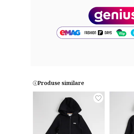
Cod produs:
86M880-023
Produse similare