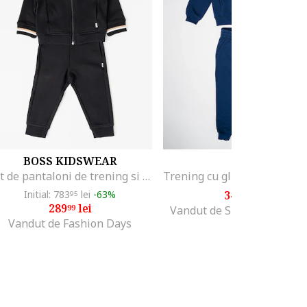
BOSS KIDSWEAR
NIKE
Set de pantaloni de trening si hanorac cu fermoar, Negru
Initial: 783
lei
-63%
346
lei
95
79
289
lei
99
Vandut de SPORT LINE S
Vandut de Fashion Days