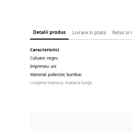
Detalii produs
Livrare si plata
Retur si
Caracteristici
Culoare: negru
Imprimeu: uni
Material: poliester, bumbac
Lungime maneca: maneca lunga
Lungime pantaloni: lungi
Sistem inchidere: fermoar
Compozitie
Exterior: 53% poliester, 47% bumbac