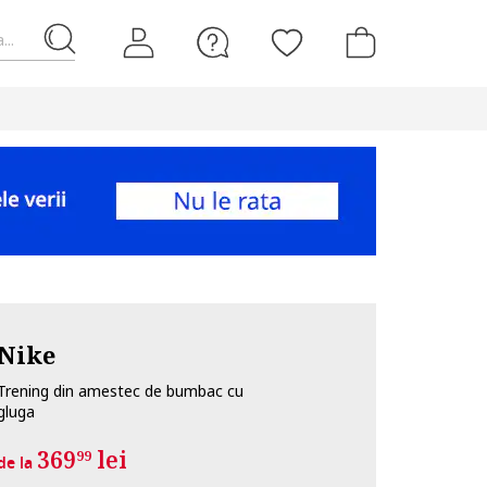
...
Nike
Trening din amestec de bumbac cu
gluga
369
lei
99
de la