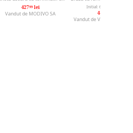
427
lei
Initial: 639
lei
-30%
99
00
447
lei
30
Vandut de MODIVO SA
Vandut de Various Brands