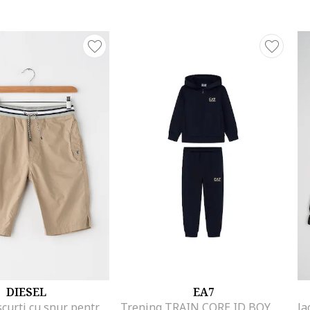
DIESEL
EA7
Pantaloni scurti cu snur pentru ajustare Parq, Kaki
Trening TRAIN CORE ID BOY T-SUIT HOODIE FZ CH COFT CC-7B000031-AF10380-MC004