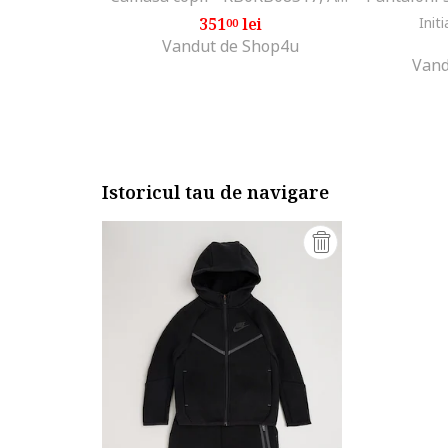
351
lei
Initi
00
Vandut de Shop4u
Vand
Istoricul tau de navigare