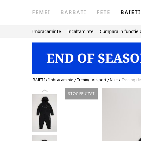
FEMEI
BARBATI
FETE
BAIETI
Imbracaminte
Incaltaminte
Cumpara in functie 
BAIETI
/
Imbracaminte
/
Treninguri sport
/
Nike
/
Trening d
STOC EPUIZAT