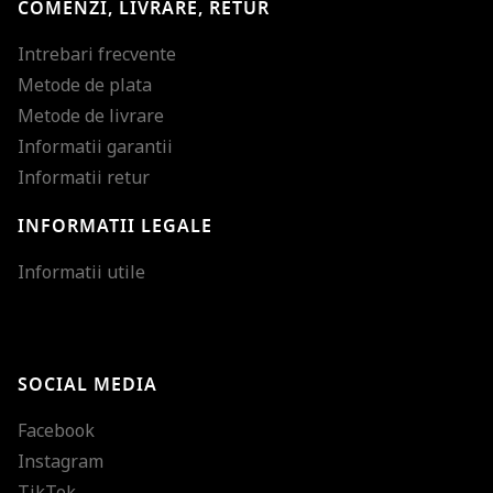
COMENZI, LIVRARE, RETUR
Intrebari frecvente
Metode de plata
Metode de livrare
Informatii garantii
Informatii retur
INFORMATII LEGALE
Mareste dimensiunea
Informatii utile
Micsoreaza dimensiu
Mareste spatierea tex
SOCIAL MEDIA
Micsoreaza spatierea
Facebook
Mareste inaltimea ra
Instagram
Micsoreaza inaltimea
TikTok