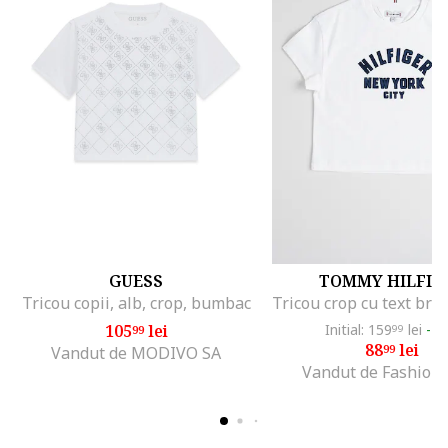
GUESS
TOMMY HILFIG
Tricou copii, alb, crop, bumbac
105
lei
Initial: 159
lei
-4
99
99
88
lei
99
Vandut de MODIVO SA
Vandut de Fashion