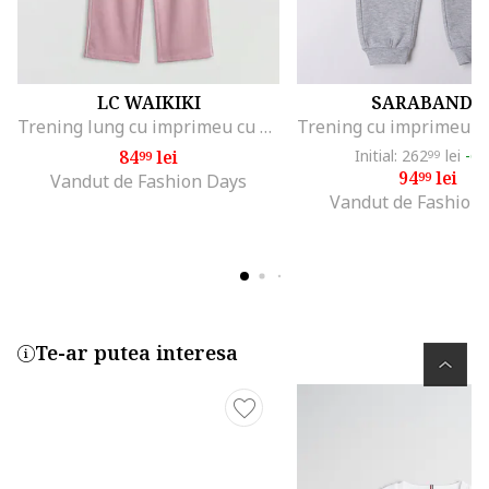
LC WAIKIKI
SARABANDA
Trening lung cu imprimeu cu Hello Kitty, Roz aprins/Alb optic/Roz prafuit
84
lei
Initial: 262
lei
-6
99
99
94
lei
99
Vandut de Fashion Days
Vandut de Fashion
Te-ar putea interesa