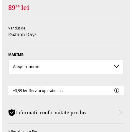
89
lei
99
Vandut de
Fashion Days
MARIME:
Alege marime:
+3,99 lei
Servicii operationale
Informatii conformitate produs
Pretul include TVA.