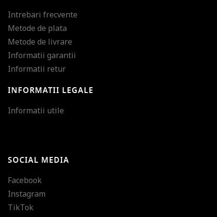
Intrebari frecvente
Metode de plata
Metode de livrare
Informatii garantii
Informatii retur
INFORMATII LEGALE
Mareste dimensiunea
Informatii utile
Micsoreaza dimensiu
Mareste spatierea tex
SOCIAL MEDIA
Micsoreaza spatierea
Facebook
Mareste inaltimea ra
Instagram
Micsoreaza inaltimea
TikTok