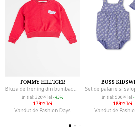
TOMMY HILFIGER
BOSS KIDSWE
Bluza de trening din bumbac organic cu logo, Roz zmeuriu
Initial: 320
lei
-43%
Initial: 500
lei
-6
99
26
179
lei
189
lei
99
99
Vandut de Fashion Days
Vandut de Fashion