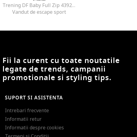
Trening DF Baby Full Zip 43928, Roz
Vandut de escape sport
Fii la curent cu toate noutatile
legate de trends, campanii
promotionale si styling tips.
SUPORT SI ASISTENTA
Intrebari frecvente
Informatii retur
Informatii despre cookies
Termeni si Conditii