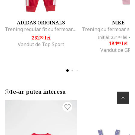
ADIDAS ORIGINALS
NIKE
Trening regular fit cu fermoar si logo, Rosu/Alb
262
lei
Initial: 231
lei
-1
00
00
184
lei
80
Vandut de Top Sport
Vandut de GRI
Te-ar putea interesa