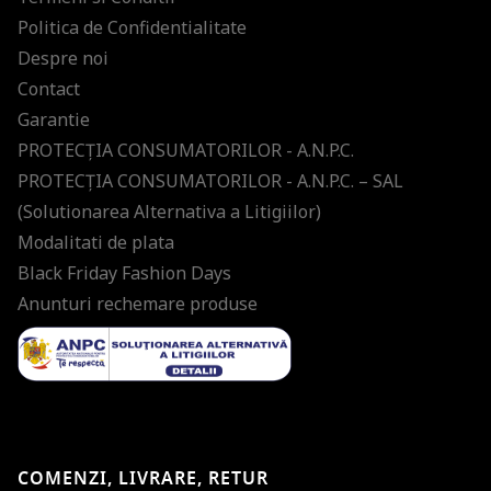
Politica de Confidentialitate
Despre noi
Contact
Garantie
PROTECŢIA CONSUMATORILOR - A.N.P.C.
PROTECŢIA CONSUMATORILOR - A.N.P.C. – SAL
(Solutionarea Alternativa a Litigiilor)
Modalitati de plata
Black Friday Fashion Days
Anunturi rechemare produse
COMENZI, LIVRARE, RETUR