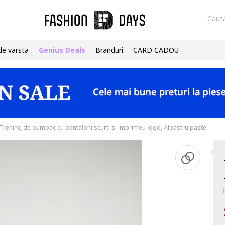
Cauta
de varsta
Genius Deals
Branduri
CARD CADOU
Trening de bumbac cu pantaloni scurti si imprimeu logo, Albastru pastel