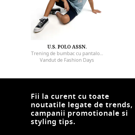
U.S. POLO ASSN.
Trening de bumbac cu pantaloni scurti si imprimeu logo, Albastru pastel
Vandut de Fashion Days
Fii la curent cu toate
noutatile legate de trends,
campanii promotionale si
styling tips.