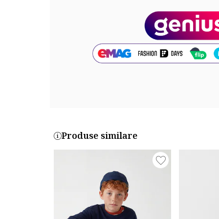
Cod produs:
US2025-G-SOFT-GREEN
Produse similare