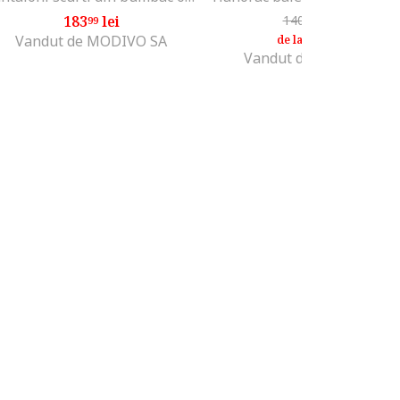
183
lei
140
lei
-7%
99
99
130
lei
99
Vandut de MODIVO SA
de la
Vandut de MODIVO SA