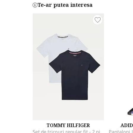
Te-ar putea interesa
TOMMY HILFIGER
ADID
Set de tricouri regular fit - 2 piese, Alb/Albastru inchis