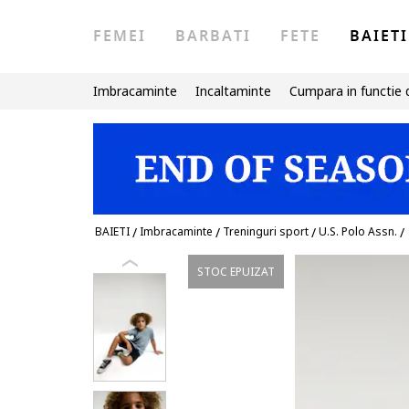
FEMEI
BARBATI
FETE
BAIETI
Imbracaminte
Incaltaminte
Cumpara in functie 
BAIETI
/
Imbracaminte
/
Treninguri sport
/
U.S. Polo Assn.
/
STOC EPUIZAT