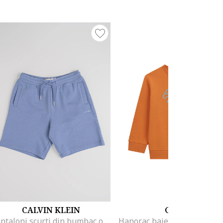
CALVIN KLEIN
GUESS
Pantaloni scurti din bumbac organic cu logo, Albastru inchis