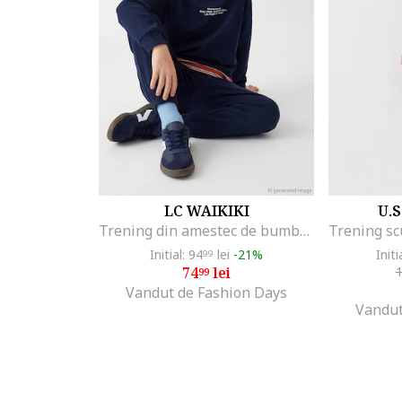
LC WAIKIKI
U.S
Trening din amestec de bumbac, Bleumarin
Initial: 94
lei
-21%
Initi
99
74
lei
99
Vandut de Fashion Days
Vandut