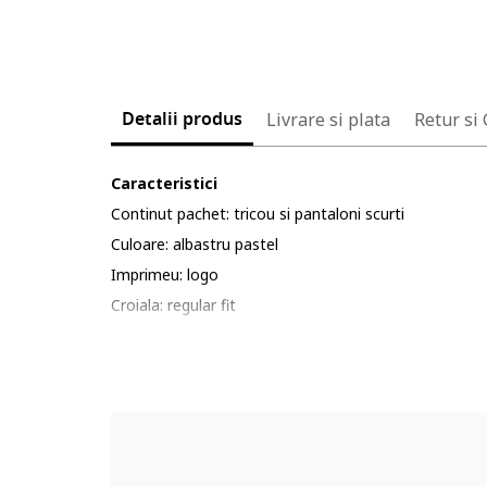
Detalii produs
Livrare si plata
Retur si
Caracteristici
Continut pachet: tricou si pantaloni scurti
Culoare: albastru pastel
Imprimeu: logo
Croiala: regular fit
Material: bumbac
Lungime maneca: maneca scurta
Lungime pantaloni: scurti
Compozitie
Exterior: 100% bumbac