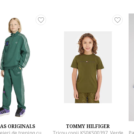
AS ORIGINALS
TOMMY HILFIGER
Pantaloni lejeri de trening cu cordon Minecraft, Verde
Tricou copii KS0KS00397, Verde