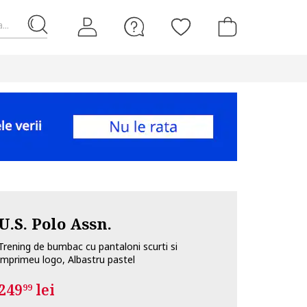
...
U.S. Polo Assn.
Trening de bumbac cu pantaloni scurti si
imprimeu logo, Albastru pastel
249
lei
99