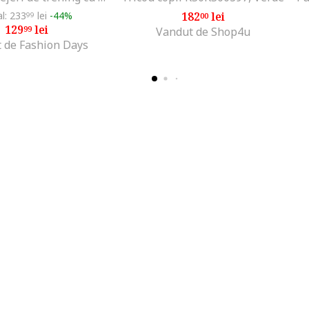
al: 233
lei
-44%
182
lei
99
00
129
lei
99
Vandut de Shop4u
 de Fashion Days