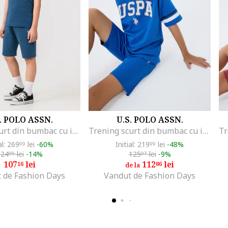
. POLO ASSN.
U.S. POLO ASSN.
Trening scurt din bumbac cu imprimeu logo, Alb/Albastru inchis
Trening scurt din bumbac cu imprimeu logo supradimensionat, Albastru royal
al: 269
lei
-60%
Initial: 219
lei
-48%
99
99
124
lei
-14%
125
lei
-9%
99
07
107
lei
112
lei
16
86
de la
 de Fashion Days
Vandut de Fashion Days