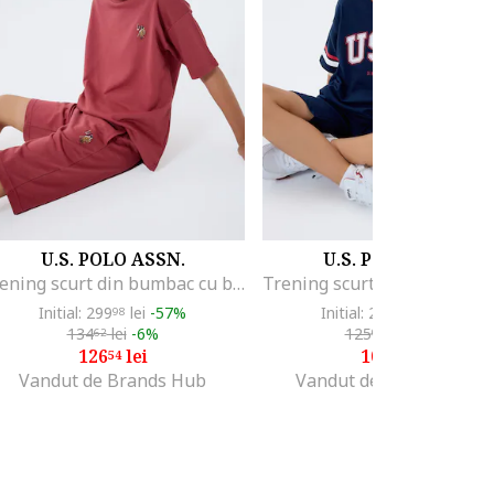
U.S. POLO ASSN.
U.S. POLO ASSN.
Trening scurt din bumbac cu broderie logo discreta, Rosu capsuna
Initial: 299
lei
-57%
Initial: 219
lei
-51%
98
99
134
lei
-6%
125
lei
-14%
62
07
126
lei
107
lei
54
22
Vandut de Brands Hub
Vandut de Fashion Days