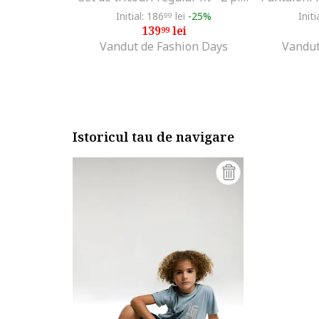
Initial: 186
lei
-25%
Initi
99
139
lei
99
Vandut de Fashion Days
Vandut
Istoricul tau de navigare