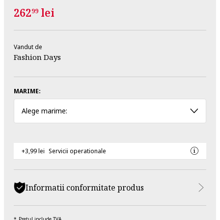
262
lei
99
Vandut de
Fashion Days
MARIME:
Alege marime:
+3,99 lei
Servicii operationale
Informatii conformitate produs
Pretul include TVA.