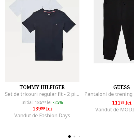
TOMMY HILFIGER
GUESS
Set de tricouri regular fit - 2 piese, Alb/Albastru inchis
Initial: 186
lei
-25%
111
lei
99
99
139
lei
99
Vandut de MODIV
Vandut de Fashion Days