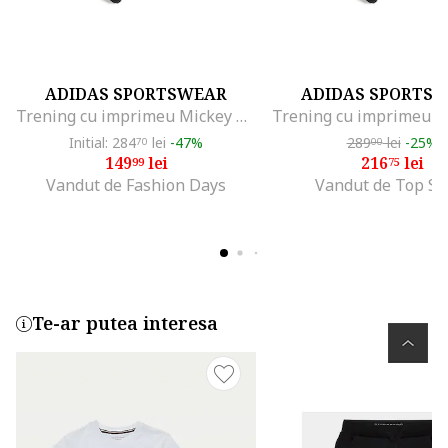
ADIDAS SPORTSWEAR
ADIDAS SPORTS
Trening cu imprimeu Mickey Mouse, Rosu/Negru/Verde deschis
Initial: 284
lei
-47%
289
lei
-25%
70
00
149
lei
216
lei
99
75
Vandut de Fashion Days
Vandut de Top Sp
Te-ar putea interesa