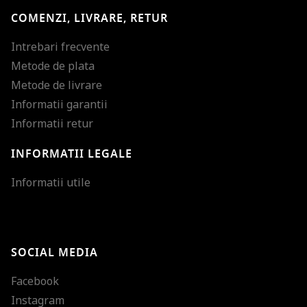
COMENZI, LIVRARE, RETUR
Intrebari frecvente
Metode de plata
Metode de livrare
Informatii garantii
Informatii retur
INFORMATII LEGALE
Mareste dimensiunea
Informatii utile
Micsoreaza dimensiu
Mareste spatierea tex
SOCIAL MEDIA
Micsoreaza spatierea
Facebook
Mareste inaltimea ra
Instagram