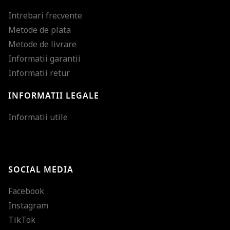
Intrebari frecvente
Metode de plata
Metode de livrare
Informatii garantii
Informatii retur
INFORMATII LEGALE
Mareste dimensiunea
Informatii utile
Micsoreaza dimensiu
Mareste spatierea tex
SOCIAL MEDIA
Micsoreaza spatierea
Facebook
Mareste inaltimea ra
Instagram
Micsoreaza inaltimea
TikTok