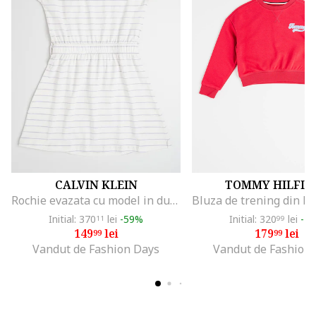
CALVIN KLEIN
TOMMY HILFIG
Rochie evazata cu model in dungi, Alb fildes/Lila
Initial: 370
lei
-59%
Initial: 320
lei
-4
11
99
149
lei
179
lei
99
99
Vandut de Fashion Days
Vandut de Fashion