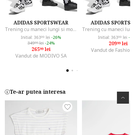
ADIDAS SPORTSWEAR
ADIDAS SPORTS
Trening cu maneci lungi si model logo, Alb/Negru/Gri
Initial: 363
lei
-26%
Initial: 363
lei
-4
99
99
349
lei
-24%
209
lei
99
99
265
lei
99
Vandut de Fashion
Vandut de MODIVO SA
Te-ar putea interesa