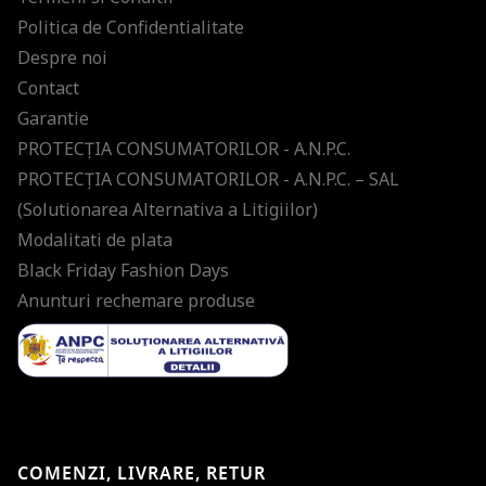
Politica de Confidentialitate
Despre noi
Contact
Garantie
PROTECŢIA CONSUMATORILOR - A.N.P.C.
PROTECŢIA CONSUMATORILOR - A.N.P.C. – SAL
(Solutionarea Alternativa a Litigiilor)
Modalitati de plata
Black Friday Fashion Days
Anunturi rechemare produse
COMENZI, LIVRARE, RETUR