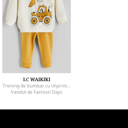
LC WAIKIKI
Trening de bumbac cu imprimeu, Alb fildes/Galben mustar
Vandut de Fashion Days