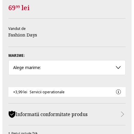
69
lei
99
Vandut de
Fashion Days
MARIME:
Alege marime:
+3,99 lei
Servicii operationale
Informatii conformitate produs
Pretul include TVA.