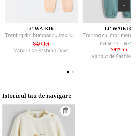
LC WAIKIKI
LC WAIKIKI
Trening din bumbac cu imprimeu, Piersica
84
lei
Initial: 44
lei
-11
99
99
39
lei
99
Vandut de Fashion Days
Vandut de Fashion
Istoricul tau de navigare