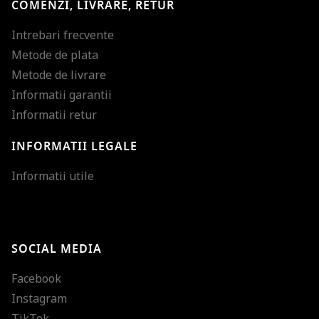
COMENZI, LIVRARE, RETUR
Intrebari frecvente
Metode de plata
Metode de livrare
Informatii garantii
Informatii retur
INFORMATII LEGALE
Mareste dimensiunea
Informatii utile
Micsoreaza dimensiu
Mareste spatierea tex
SOCIAL MEDIA
Micsoreaza spatierea
Facebook
Mareste inaltimea ra
Instagram
Micsoreaza inaltimea
TikTok