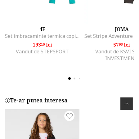
4F
JOMA
Set imbracaminte termica copii tehnologie 4FSkin, uscare rapida, poliamida, poliester, turcoaz,
193
lei
57
lei
10
96
Vandut de STEPSPORT
Vandut de KSVI S
INVESTMENT
Te-ar putea interesa