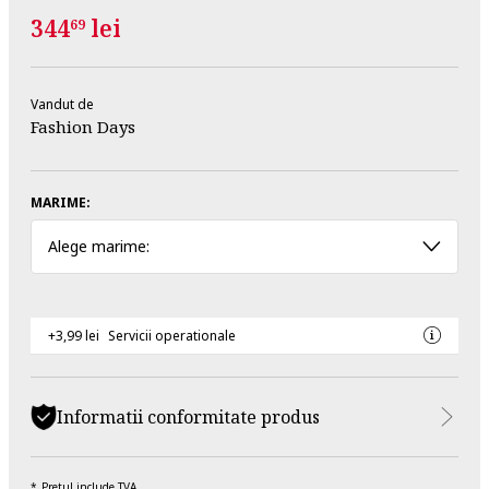
344
lei
69
Vandut de
Fashion Days
MARIME:
Alege marime:
+3,99 lei
Servicii operationale
Informatii conformitate produs
Pretul include TVA.