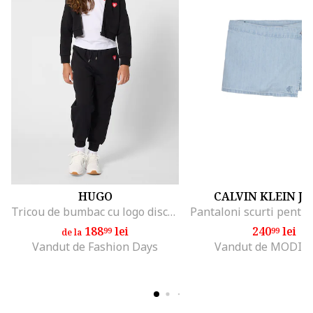
HUGO
CALVIN KLEIN J
Tricou de bumbac cu logo discret, Rosu/Alb optic
188
lei
240
lei
99
99
de la
Vandut de Fashion Days
Vandut de MODIV