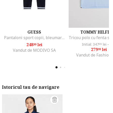
GUESS
TOMMY HILFIG
Pantaloni sport copii, bleumarin, poliester, set 92% poliester, 8% elastan
248
lei
Initial: 347
lei
-1
99
99
279
lei
99
Vandut de MODIVO SA
Vandut de Fashion
Istoricul tau de navigare