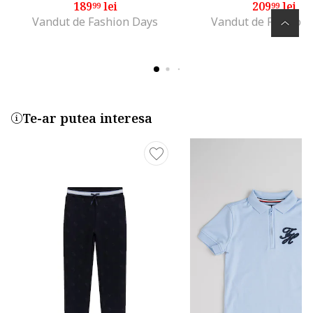
189
lei
209
lei
99
99
Vandut de Fashion Days
Vandut de Fashion
Te-ar putea interesa