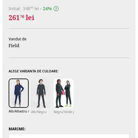
Initial:
348
lei
-
24%
99
261
lei
76
Vandut de
Field
ALEGE VARIANTA DE CULOARE:
Alb/Albastru inchis
Alb/Negru
Negru/Verde persan
MARIME: