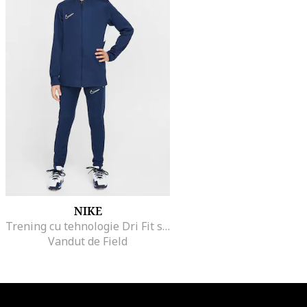
NIKE
Trening cu tehnologie Dri Fit si buzunare pentru fotbal, Alb/Albastru inchis
Vandut de Field