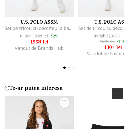
U.S. POLO ASSN.
U.S. POLO ASS
Set de tricou cu decolteu la baza gatului si pantaloni scurti - 2 piese, Roz pal
Initial: 329
lei
-52%
Initial: 329
lei
-6
98
99
156
lei
152
lei
-14%
38
76
130
lei
96
Vandut de Brands Hub
Vandut de Fashion
Te-ar putea interesa