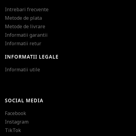
Intrebari frecvente
Metode de plata
Metode de livrare
Informatii garantii
Informatii retur
INFORMATII LEGALE
Mareste dimensiunea
Informatii utile
Micsoreaza dimensiu
Mareste spatierea tex
SOCIAL MEDIA
Micsoreaza spatierea
Facebook
Mareste inaltimea ra
Instagram
Micsoreaza inaltimea
TikTok