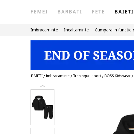
FEMEI
BARBATI
FETE
BAIETI
Imbracaminte
Incaltaminte
Cumpara in functie 
BAIETI
/
Imbracaminte
/
Treninguri sport
/
BOSS Kidswear
/