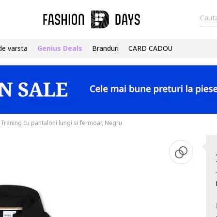
Cauta
de varsta
Genius Deals
Branduri
CARD CADOU
Trening cu pantaloni lungi si fermoar, Negru