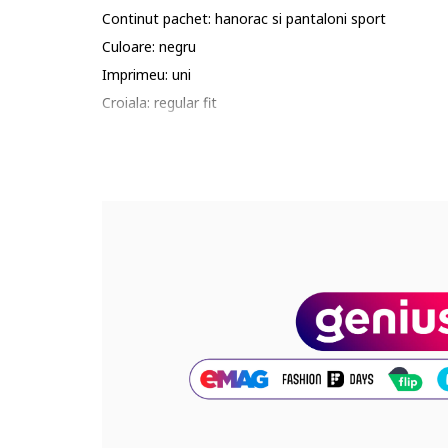
Continut pachet: hanorac si pantaloni sport
Culoare: negru
Imprimeu: uni
Croiala: regular fit
Material: poliester, bumbac
Lungime maneca: maneca lunga
Lungime pantaloni: lungi
Sistem inchidere: fermoar
Compozitie
Exterior: 87% bumbac, 13% poliester
Cod produs:
J52479-09B