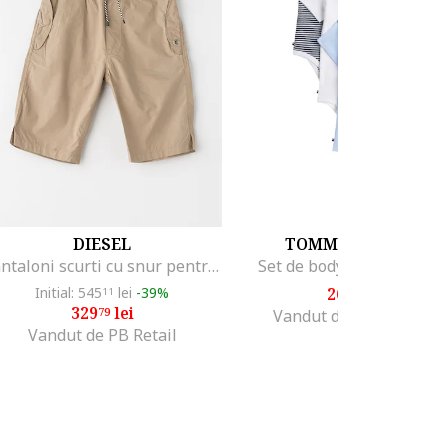
DIESEL
TOMMY HILFIGER
Pantaloni scurti cu snur pentru ajustare Parq, Kaki
Set de body-uri de bumb
Initial: 545
lei
-39%
264
lei
11
99
329
lei
79
Vandut de MODIVO SA
Vandut de PB Retail