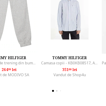
MY HILFIGER
TOMMY HILFIGER
Pantaloni de trening din bumbac cu detaliu logo
Camasa copii - KB0KB08517, Alb/Albastru
264
lei
351
lei
99
00
t de MODIVO SA
Vandut de Shop4u