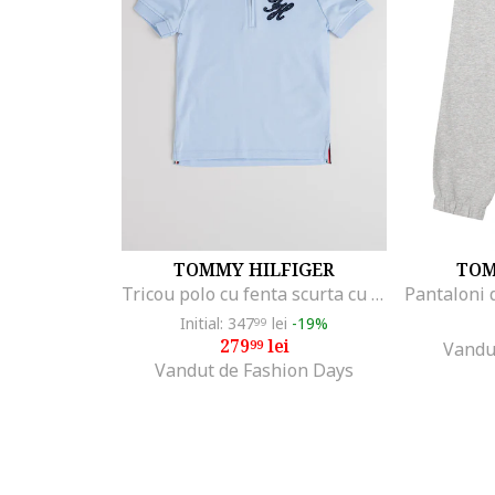
TOMMY HILFIGER
TOM
Tricou polo cu fenta scurta cu fermoar, Albastru pastel
Initial: 347
lei
-19%
99
279
lei
99
Vandu
Vandut de Fashion Days