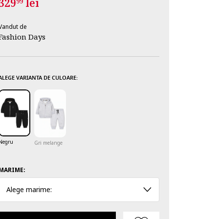
329
lei
99
Vandut de
Fashion Days
ALEGE VARIANTA DE CULOARE:
Negru
Gri melange
MARIME:
Alege marime: