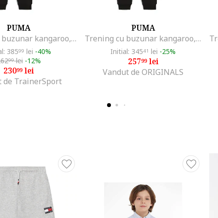
PUMA
PUMA
Trening cu buzunar kangaroo, Alb/Negru
Trening cu buzunar kangaroo, Alb/Negru
al: 385
lei
-40%
Initial: 345
lei
-25%
99
41
262
lei
-12%
257
lei
99
99
230
lei
99
Vandut de ORIGINALS
 de TrainerSport