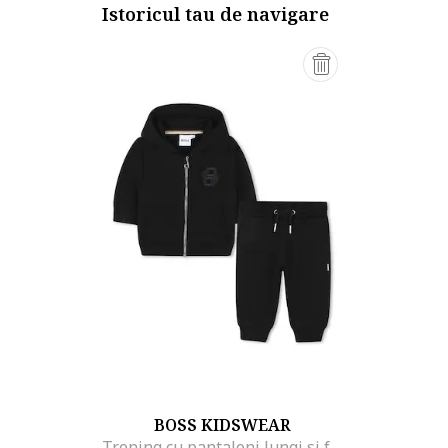
Istoricul tau de navigare
BOSS KIDSWEAR
Trening cu pantaloni lungi si fermoar, Negru