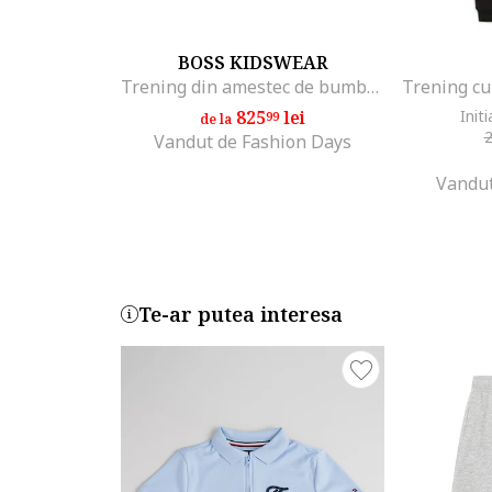
BOSS KIDSWEAR
Trening din amestec de bumbac cu logo, Negru
825
lei
Initi
99
de la
Vandut de Fashion Days
Vandut
Te-ar putea interesa