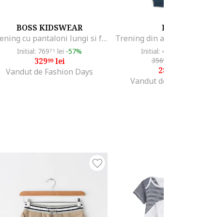
BOSS KIDSWEAR
PUMA
Trening cu pantaloni lungi si fermoar, Gri melange
Initial: 769
lei
-57%
Initial: 458
lei
-38%
71
59
329
lei
356
lei
-20%
99
99
282
lei
99
Vandut de Fashion Days
Vandut de TrainerSport