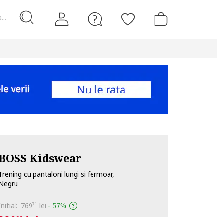
...
BOSS Kidswear
Trening cu pantaloni lungi si fermoar,
Negru
Initial:
769
lei
-
57%
71