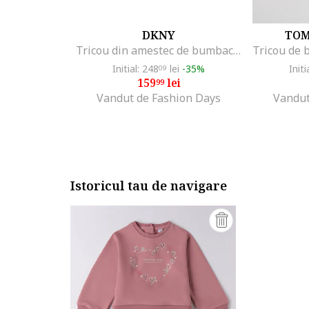
DKNY
TOM
Tricou din amestec de bumbac cu imprimeu logo, Alb
Initial: 248
lei
-35%
Initi
09
159
lei
99
Vandut de Fashion Days
Vandut
Istoricul tau de navigare