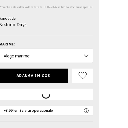
Promotia este valabila de la data de:
30-07-2026
, in limita stocului disponibil.
Vandut de
Fashion Days
MARIME:
Alege marime:
ADAUGA IN COS
+3,99 lei
Servicii operationale