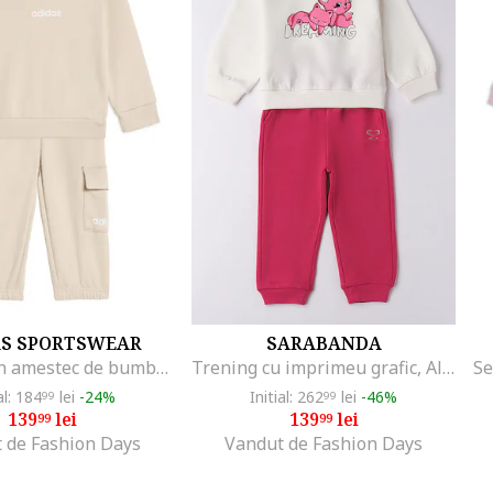
AS SPORTSWEAR
SARABANDA
Trening din amestec de bumbac cu buzunar cargo, Alb/Crem
Trening cu imprimeu grafic, Alb fildes/Roz zmeuriu/Roz pastel
al: 184
lei
-24%
Initial: 262
lei
-46%
99
99
139
lei
139
lei
99
99
 de Fashion Days
Vandut de Fashion Days