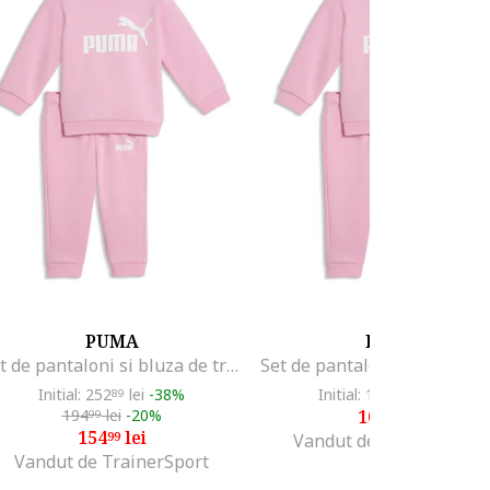
PUMA
PUMA
Set de pantaloni si bluza de trening din amestec de bumbac - dwqfwqdpiese, Roz pastel
Initial: 252
lei
-38%
Initial: 169
lei
-35%
89
99
194
lei
-20%
109
lei
99
99
154
lei
99
Vandut de Fashion Days
Vandut de TrainerSport