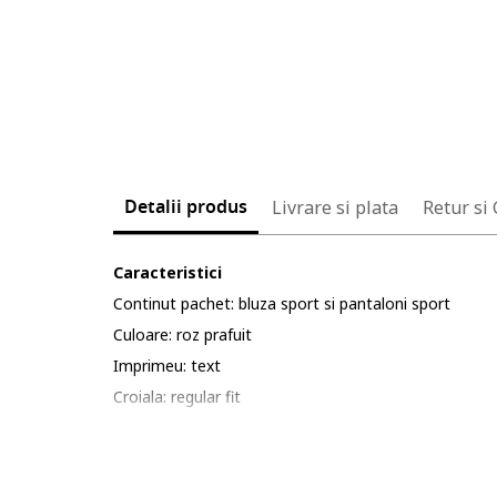
Detalii produs
Livrare si plata
Retur si
Caracteristici
Continut pachet: bluza sport si pantaloni sport
Culoare: roz prafuit
Imprimeu: text
Croiala: regular fit
Material: sintetic, bumbac
Lungime maneca: maneca lunga
Lungime pantaloni: lungi