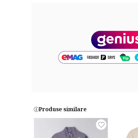
Sistem inchidere: fara inchidere
Detalii: aplicatii cu paiete
Compozitie
Exterior: 52% bumbac, 48% poliester
Cod produs:
4F33500-2748
Produse similare