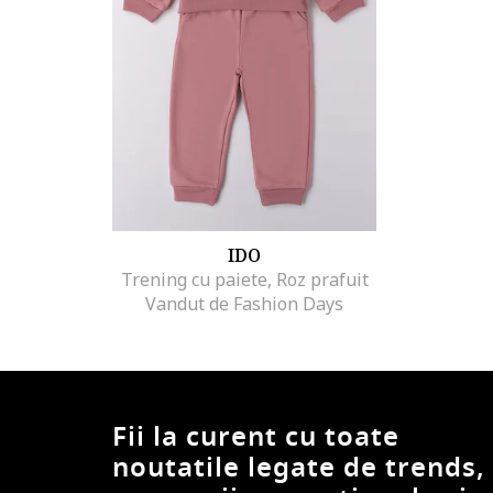
IDO
Trening cu paiete, Roz prafuit
Vandut de Fashion Days
Fii la curent cu toate
noutatile legate de trends,