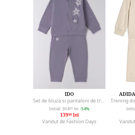
IDO
ADID
Set de bluza si pantaloni de trening, Albastru prafuit
Initial: 304
lei
-54%
Initi
99
139
lei
99
Vandut de Fashion Days
Vandut