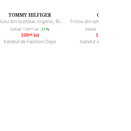
TOMMY HILFIGER
GUESS
Tricou din bumbac organic, Bleumarin
Initial: 159
lei
-31%
Initial: 136
lei
-16%
99
99
109
lei
113
lei
99
99
Vandut de Fashion Days
Vandut de MODIVO SA