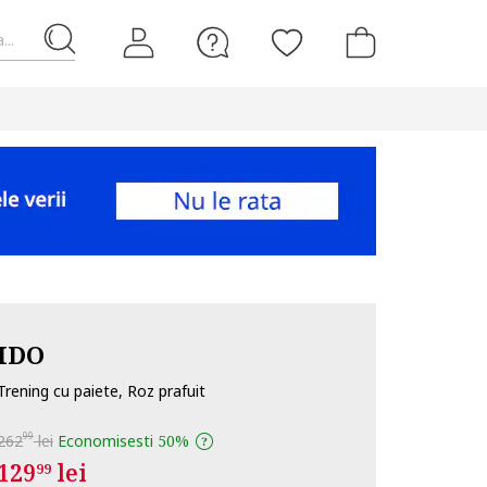
...
IDO
Trening cu paiete, Roz prafuit
99
262
lei
Economisesti
50%
129
lei
99