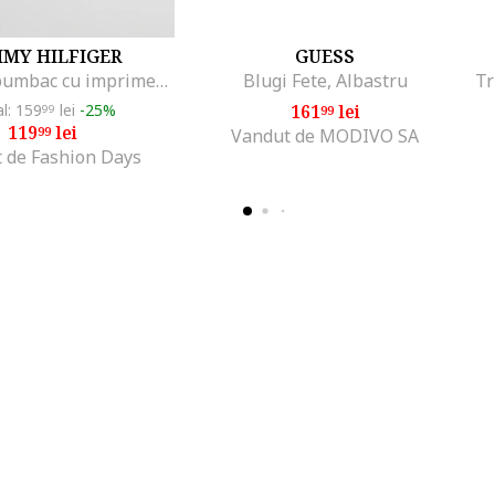
MY HILFIGER
GUESS
Tricou de bumbac cu imprimeu logo cauciucat, Gri deschis melange
Blugi Fete, Albastru
al: 159
lei
-25%
161
lei
99
99
119
lei
99
Vandut de MODIVO SA
 de Fashion Days