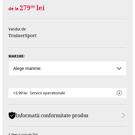
279
lei
99
de la
Vandut de
TrainerSport
MARIME:
Alege marime:
+3,99 lei
Servicii operationale
Informatii conformitate produs
Pretul include TVA.