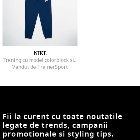
NIKE
Trening cu model colorblock si fermoar, Albastru
Vandut de TrainerSport
Fii la curent cu toate noutatile
legate de trends, campanii
promotionale si styling tips.