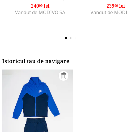
240
lei
239
lei
99
99
Vandut de MODIVO SA
Vandut de MODIV
Istoricul tau de navigare