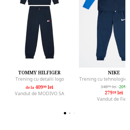
TOMMY HILFIGER
NIKE
Trening cu detalii logo
409
lei
348
lei
-20%
99
99
de la
279
lei
18
Vandut de MODIVO SA
Vandut de Fiel