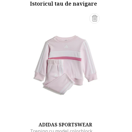
Istoricul tau de navigare
ADIDAS SPORTSWEAR
Trening cu model colorblock, Alb/Roz pal