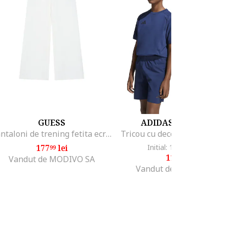
GUESS
ADIDAS ORIGINALS
Pantaloni de trening fetita ecru,
177
lei
Initial: 158
lei
-24%
99
99
119
lei
99
Vandut de MODIVO SA
Vandut de Fashion Days