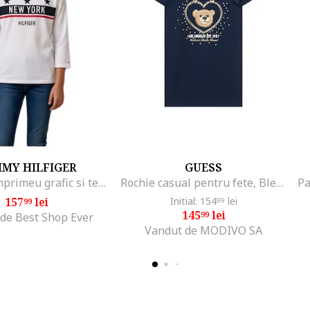
MY HILFIGER
GUESS
Bluza cu imprimeu grafic si text,
Rochie casual pentru fete, Bleumarin
157
lei
Initial: 154
lei
99
99
145
lei
99
de Best Shop Ever
Vandut de MODIVO SA