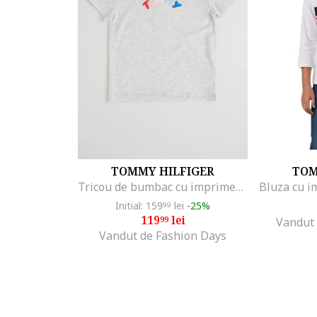
TOMMY HILFIGER
TOM
Tricou de bumbac cu imprimeu logo cauciucat, Gri deschis melange
Initial: 159
lei
-25%
99
119
lei
99
Vandut 
Vandut de Fashion Days