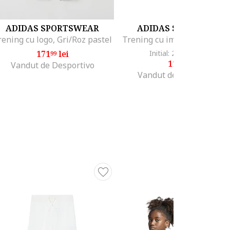
ADIDAS SPORTSWEAR
ADIDAS SPORTSWEA
rening cu logo, Gri/Roz pastel
171
lei
Initial: 200
lei
-40%
99
99
119
lei
99
Vandut de Desportivo
Vandut de Fashion Days