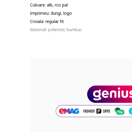
Culoare: alb, roz pal
Imprimeu: dungi, logo
Croiala: regular fit
Material: poliester, bumbac
Lungime maneca: maneca lunga
Lungime pantaloni: lungi
Sistem inchidere: fara inchidere
Compozitie
Exterior: 70% bumbac, 30% poliester reciclat
Cod produs:
JN2234