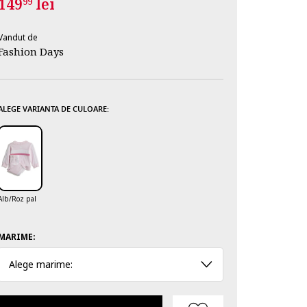
149
lei
99
Vandut de
Fashion Days
ALEGE VARIANTA DE CULOARE:
Alb/Roz pal
MARIME:
Alege marime: