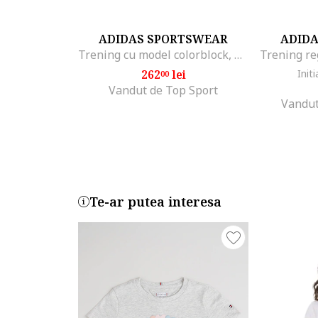
ADIDAS SPORTSWEAR
ADID
Trening cu model colorblock, Alb/Roz pal
262
lei
Initi
00
Vandut de Top Sport
Vandut
Te-ar putea interesa