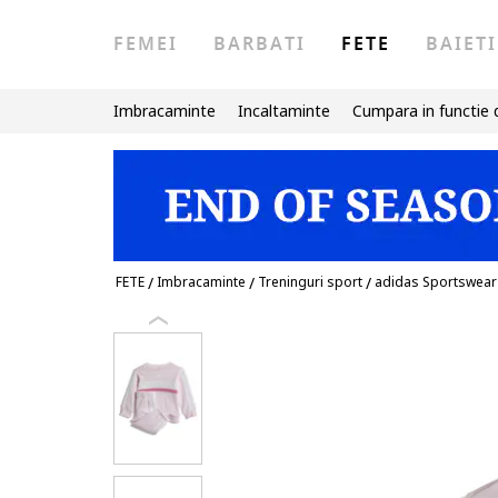
FEMEI
BARBATI
FETE
BAIETI
Imbracaminte
Incaltaminte
Cumpara in functie 
FETE
/
Imbracaminte
/
Treninguri sport
/
adidas Sportswear