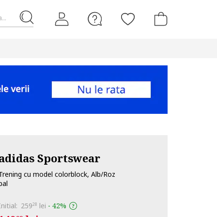
...
adidas Sportswear
Trening cu model colorblock, Alb/Roz
pal
Initial:
259
lei
-
42%
28