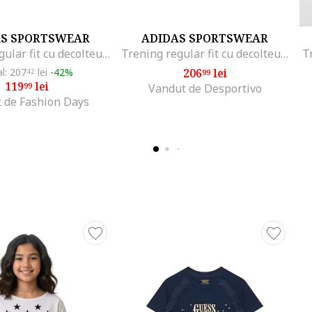
AS SPORTSWEAR
ADIDAS SPORTSWEAR
Trening regular fit cu decolteu la baza gatului Essentials, Albastru lavanda/Roz pastel
Trening regular fit cu decolteu la baza gatului Essentials, Albastru lavanda/Roz pastel
T
al: 207
lei
-42%
206
lei
42
99
119
lei
99
Vandut de Desportivo
 de Fashion Days