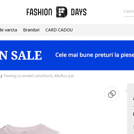
Cauta
de varsta
Branduri
CARD CADOU
/
Trening cu model colorblock, Alb/Roz pal