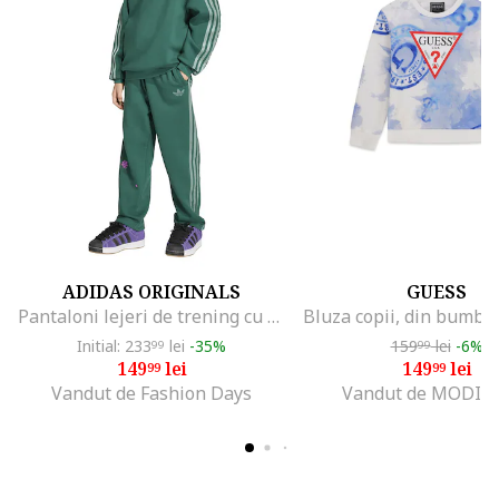
ADIDAS ORIGINALS
GUESS
Pantaloni lejeri de trening cu cordon Minecraft, Verde
Initial: 233
lei
-35%
159
lei
-6%
99
99
149
lei
149
lei
99
99
Vandut de Fashion Days
Vandut de MODIV