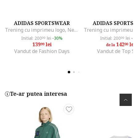
ADIDAS SPORTSWEAR
ADIDAS SPORTS
Trening cu imprimeu logo, Negru/Alb optic
Initial: 200
lei
-30%
Initial: 200
lei
-2
99
99
139
lei
142
lei
99
00
de la
Vandut de Fashion Days
Vandut de Top Sp
Te-ar putea interesa