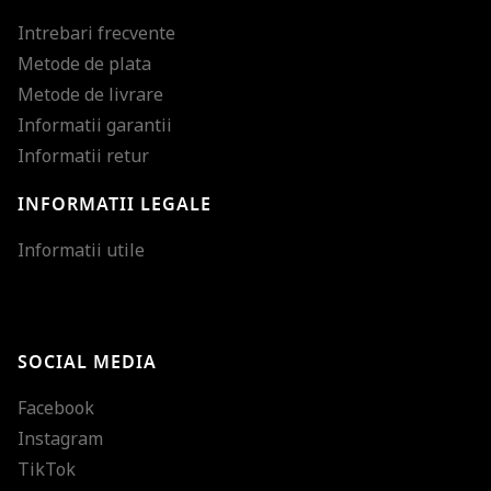
Intrebari frecvente
Metode de plata
Metode de livrare
Informatii garantii
Informatii retur
INFORMATII LEGALE
Mareste dimensiunea
Informatii utile
Micsoreaza dimensiu
Mareste spatierea tex
SOCIAL MEDIA
Micsoreaza spatierea
Facebook
Mareste inaltimea ra
Instagram
Micsoreaza inaltimea
TikTok