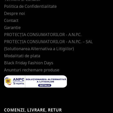
Politica de Confidentialitate
Despre noi
Contact
Garantie
PROTECŢIA CONSUMATORILOR - A.N.P.C.
PROTECŢIA CONSUMATORILOR - A.N.P.C. – SAL
(Solutionarea Alternativa a Litigiilor)
Modalitati de plata
Black Friday Fashion Days
Anunturi rechemare produse
COMENZI, LIVRARE, RETUR