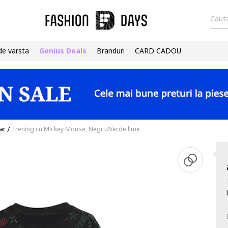
Cauta
de varsta
Genius Deals
Branduri
CARD CADOU
ar
/
Trening cu Mickey Mouse, Negru/Verde lime