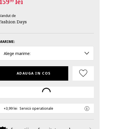
159
lei
99
Vandut de
Fashion Days
MARIME:
Alege marime:
ADAUGA IN COS
+3,99 lei
Servicii operationale