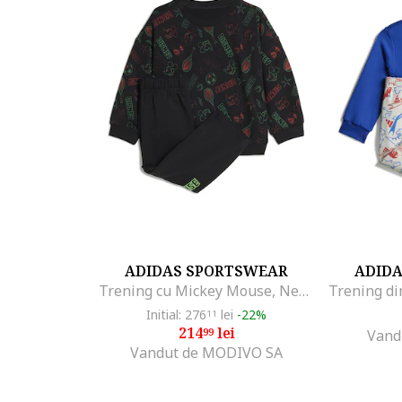
ADIDAS SPORTSWEAR
ADID
Trening cu Mickey Mouse, Negru/Verde lime
Initial: 276
lei
-22%
11
214
lei
99
Vand
Vandut de MODIVO SA