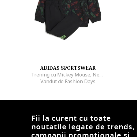
ADIDAS SPORTSWEAR
Trening cu Mickey Mouse, Negru/Verde lime
Vandut de Fashion Days
Fii la curent cu toate
noutatile legate de trends,
campanii promotionale si