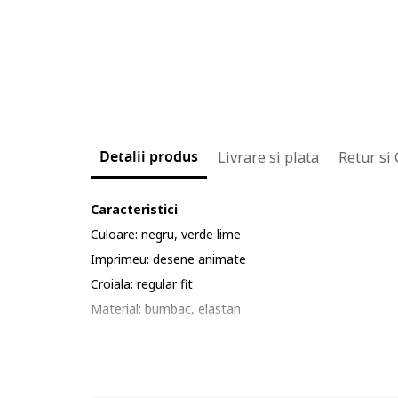
Detalii produs
Livrare si plata
Retur si
Caracteristici
Culoare: negru, verde lime
Imprimeu: desene animate
Croiala: regular fit
Material: bumbac, elastan
Lungime maneca: maneca lunga
Lungime pantaloni: lungi
Sistem inchidere: fara inchidere