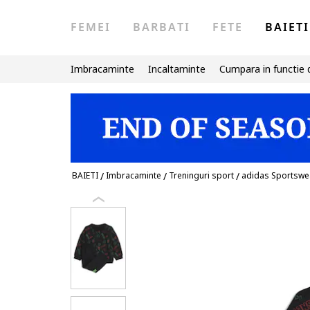
FEMEI
BARBATI
FETE
BAIETI
Imbracaminte
Incaltaminte
Cumpara in functie 
BAIETI
/
Imbracaminte
/
Treninguri sport
/
adidas Sportswe