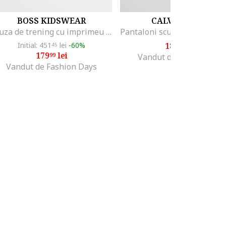
BOSS KIDSWEAR
CALVIN KLEIN
Bluza de trening cu imprimeu logo, Negru/Bej
Initial: 451
lei
-60%
183
lei
45
99
179
lei
99
Vandut de MODIVO SA
Vandut de Fashion Days