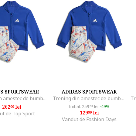
AS SPORTSWEAR
ADIDAS SPORTSWEAR
Trening din amestec de bumbac cu imprimeu, Alb/Albastru royal
Trening din amestec de bumbac cu imprimeu, Alb/Albastru royal
262
lei
Initial: 259
lei
-49%
00
28
129
lei
99
ut de Top Sport
Vandut de Fashion Days