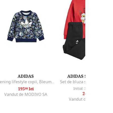
ADIDAS
ADIDAS SPORTSWEA
Trening lifestyle copii, Bleumain, Floral
195
lei
Initial: 301
lei
-17%
99
21
249
lei
99
Vandut de MODIVO SA
Vandut de MODIVO SA