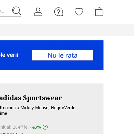
...
adidas Sportswear
Trening cu Mickey Mouse, Negru/Verde
lime
Initial:
284
lei
-
43%
70