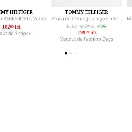
MY HILFIGER
TOMMY HILFIGER
ii KS0KS00397, Verde
Bluza de trening cu logo si decolteu la baza gatului, Alb/Maro
182
lei
Initial: 347
lei
-42%
00
99
199
lei
99
dut de Shop4u
Vandut de Fashion Days