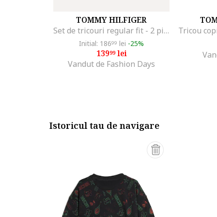
TOMMY HILFIGER
TOM
Set de tricouri regular fit - 2 piese, Alb/Albastru inchis
Tricou cop
Initial: 186
lei
-25%
99
139
lei
99
Van
Vandut de Fashion Days
Istoricul tau de navigare