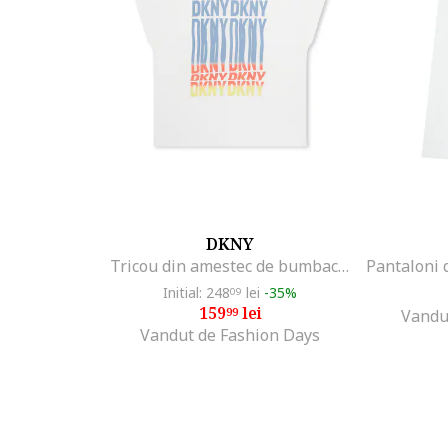
DKNY
Tricou din amestec de bumbac cu imprimeu logo, Alb
Initial: 248
lei
-35%
09
159
lei
99
Vandu
Vandut de Fashion Days