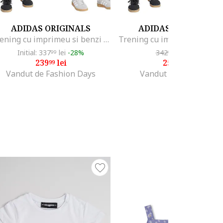
ADIDAS ORIGINALS
ADIDAS ORIGINALS
Trening cu imprimeu si benzi contrastante Disney, Alb/Coral/Gri antracit
Initial: 337
lei
-28%
342
lei
-25%
99
00
239
lei
256
lei
99
50
Vandut de Fashion Days
Vandut de Top Sport