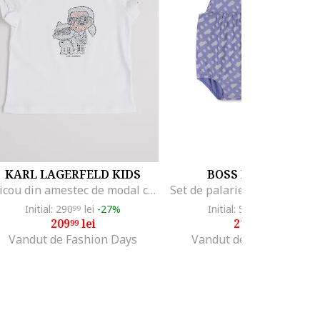
KARL LAGERFELD KIDS
BOSS KIDSWEAR
Tricou din amestec de modal cu aplicatii si logo, Alb
Initial: 290
lei
-27%
Initial: 500
lei
-56%
99
26
209
lei
219
lei
99
99
Vandut de Fashion Days
Vandut de Fashion Days