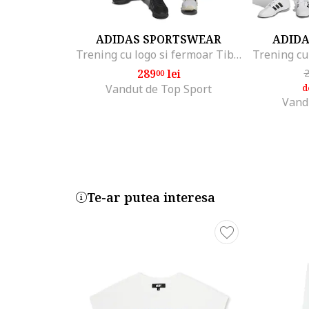
ADIDAS SPORTSWEAR
ADID
Trening cu logo si fermoar Tiberio, Alb/Negru
289
lei
00
Vandut de Top Sport
d
Vand
Te-ar putea interesa