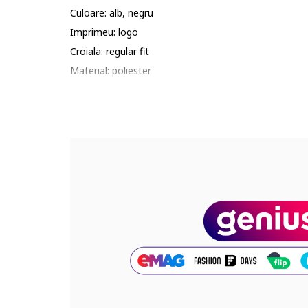
Culoare: alb, negru
Imprimeu: logo
Croiala: regular fit
Material: poliester
Guler: mediu
Lungime maneca: maneca lunga
Lungime pantaloni: lungi
Sistem inchidere: fermoar, fara inchidere
Compozitie
Exterior: 100% poliester reciclat
Cod produs:
JC7519