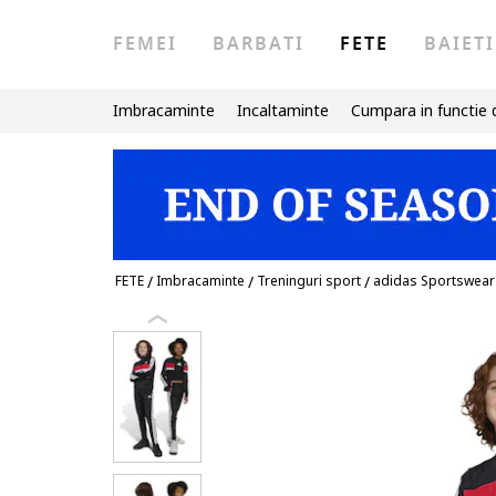
FEMEI
BARBATI
FETE
BAIETI
Imbracaminte
Incaltaminte
Cumpara in functie 
FETE
/
Imbracaminte
/
Treninguri sport
/
adidas Sportswear