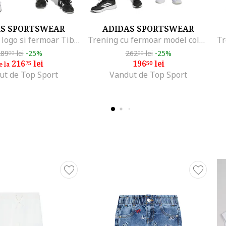
AS SPORTSWEAR
ADIDAS SPORTSWEAR
Trening cu logo si fermoar Tiberio, Alb/Negru/Albastru
Trening cu fermoar model colorblock, Negru/Roz
289
lei
-25%
262
lei
-25%
00
00
216
lei
196
lei
75
50
e la
ut de Top Sport
Vandut de Top Sport