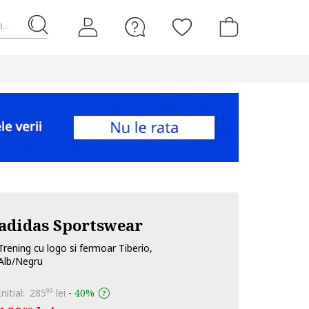
...
adidas Sportswear
Trening cu logo si fermoar Tiberio,
Alb/Negru
Initial:
285
lei
-
40%
99