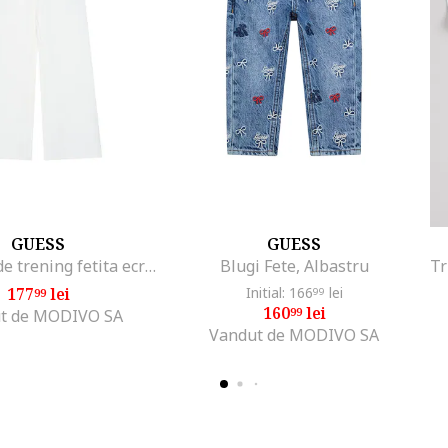
GUESS
GUESS
Pantaloni de trening fetita ecru,
Blugi Fete, Albastru
177
lei
Initial: 166
lei
99
99
160
lei
99
t de MODIVO SA
Vandut de MODIVO SA