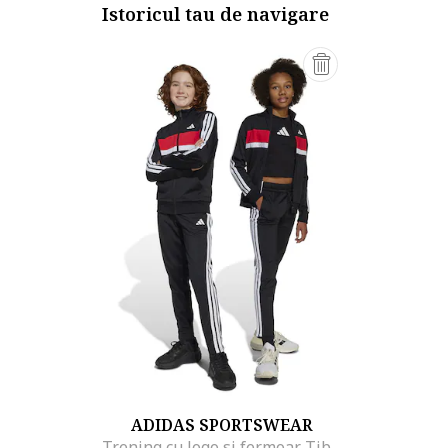
Istoricul tau de navigare
ADIDAS SPORTSWEAR
Trening cu logo si fermoar Tiberio, Alb/Negru