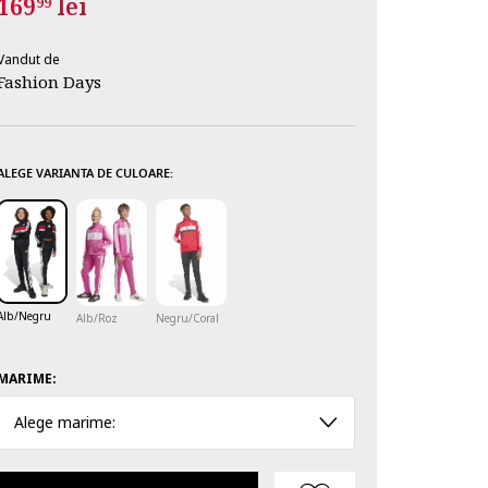
169
lei
99
Vandut de
Fashion Days
ALEGE VARIANTA DE CULOARE:
Alb/Negru
Alb/Roz
Negru/Coral
MARIME:
Alege marime: