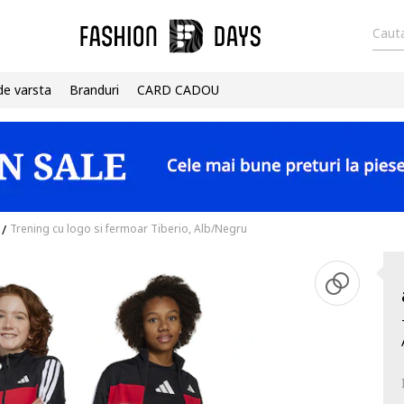
Cauta
de varsta
Branduri
CARD CADOU
/
Trening cu logo si fermoar Tiberio, Alb/Negru