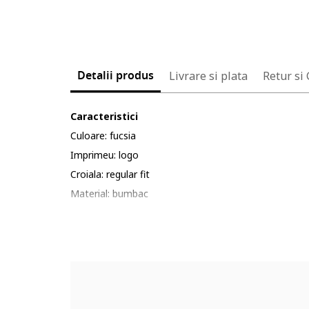
Detalii produs
Livrare si plata
Retur si
Caracteristici
Culoare: fucsia
Imprimeu: logo
Croiala: regular fit
Material: bumbac
Lungime maneca: maneca lunga
Lungime pantaloni: lungi
Sistem inchidere: fara inchidere
Detalii: talie elastica
Compozitie