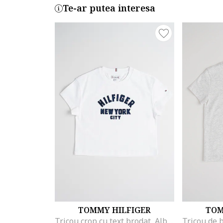
Te-ar putea interesa
TOMMY HILFIGER
TOM
Tricou crop cu text brodat, Albastru ultramarin/Alb optic