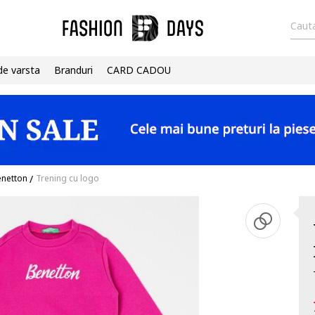
Cauta
de varsta
Branduri
CARD CADOU
enetton
/
Trening cu logo