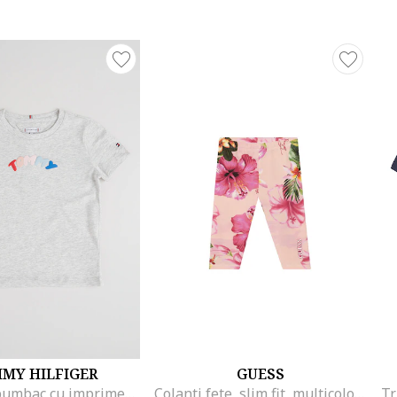
MY HILFIGER
GUESS
Tricou de bumbac cu imprimeu logo cauciucat, Gri deschis melange
Colanti fete, slim fit, multicolor, bumbac