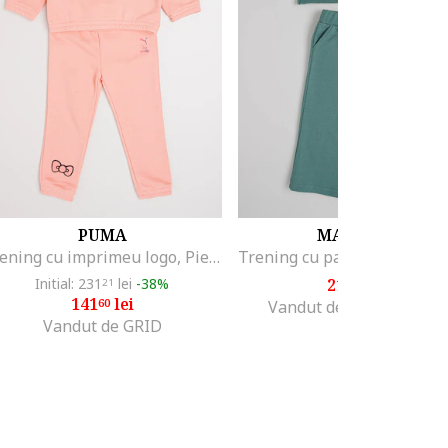
PUMA
MAYORAL
Trening cu imprimeu logo, Piersica
Initial: 231
lei
-38%
219
lei
21
99
141
lei
60
Vandut de Fashion Days
Vandut de GRID