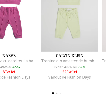
NAEVE
CALVIN KLEIN
Set de bluza cu decolteu la baza gatului si pantaloni de trening, Roz
Trening din amestec de bumbac organic cu logo, Verde pal
249
lei
-65%
Initial: 489
lei
-52%
99
07
87
lei
229
lei
00
99
 de Fashion Days
Vandut de Fashion Days