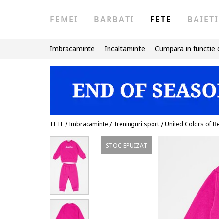
FEMEI
BARBATI
FETE
BAIETI
Imbracaminte
Incaltaminte
Cumpara in functie 
FETE
/
Imbracaminte
/
Treninguri sport
/
United Colors of B
STOC EPUIZAT