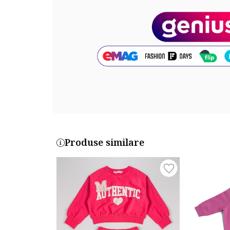
Exterior: 100% bumbac
Cod produs:
3J68GK00K-239
Produse similare