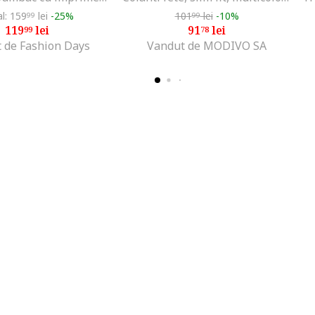
al: 159
lei
-25%
101
lei
-10%
99
99
119
lei
91
lei
99
78
 de Fashion Days
Vandut de MODIVO SA