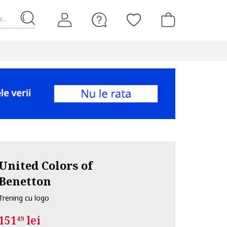
...
United Colors of
Benetton
Trening cu logo
151
lei
49