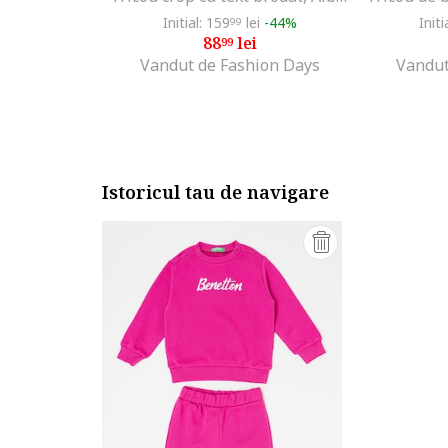
Initial: 159
lei
-44%
Initi
99
88
lei
99
Vandut de Fashion Days
Vandut
Istoricul tau de navigare