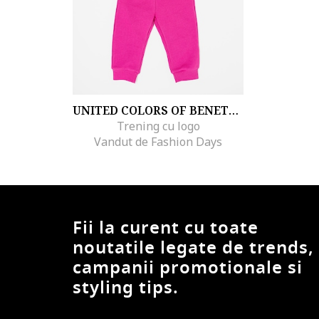
UNITED COLORS OF BENETTON
Trening cu logo
Vandut de Fashion Days
Fii la curent cu toate
noutatile legate de trends,
campanii promotionale si
styling tips.