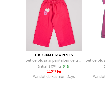
ORIGINAL MARINES
Set de bluza si pantaloni de trening cu imprimeu - 2 piese, Alb/Fucsia
Initial: 247
lei
-51%
99
119
lei
99
Vandut de Fashion Days
Vandut