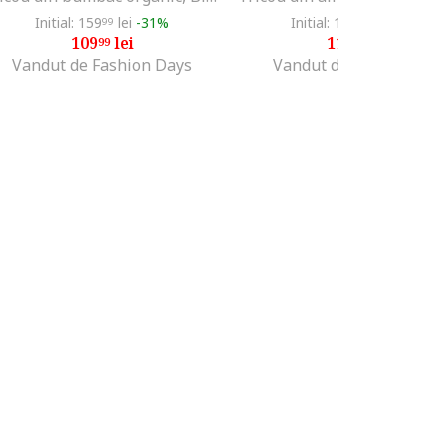
Initial: 159
lei
-31%
Initial: 136
lei
-16%
99
99
109
lei
113
lei
99
99
Vandut de Fashion Days
Vandut de MODIVO SA