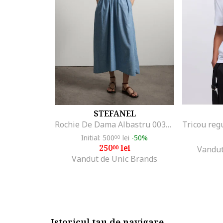
STEFANEL
Rochie De Dama Albastru 003570963
Initial: 500
lei
-50%
00
250
lei
00
Vandut
Vandut de Unic Brands
Istoricul tau de navigare