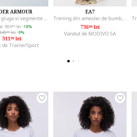
DER ARMOUR
EA7
Trening cu gluga si segmente laterale contrastante Rival
Trening din amestec de bumbac cu fermoar, Negru
al: 383
lei
-18%
736
lei
99
99
345
lei
-9%
99
Vandut de MODIVO SA
311
lei
99
 de TrainerSport