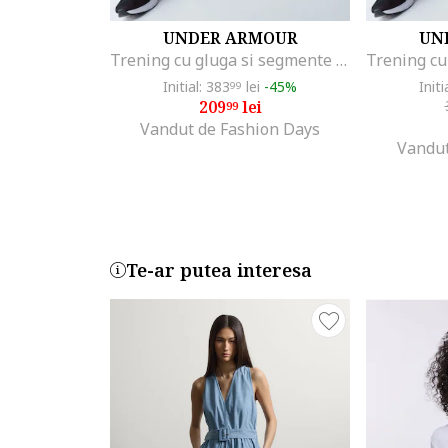
UNDER ARMOUR
UN
Trening cu gluga si segmente laterale contrastante Rival
Initial: 383
lei
-45%
Initi
99
209
lei
99
Vandut de Fashion Days
Vandut
Te-ar putea interesa