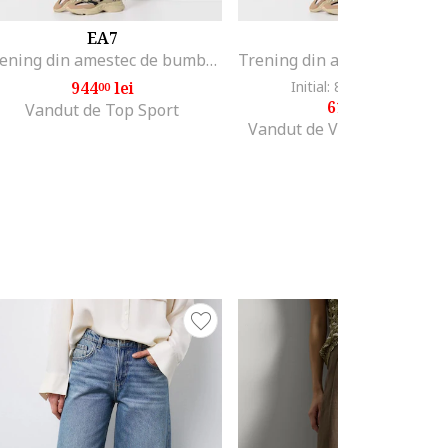
EA7
EA7
Trening din amestec de bumbac cu fermoar, Negru
944
lei
Initial: 878
lei
-30%
00
00
614
lei
60
Vandut de Top Sport
Vandut de Various Brands