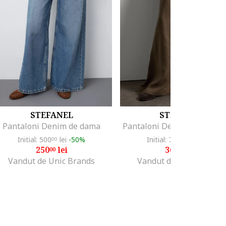
STEFANEL
STEFANEL
Pantaloni Denim de dama
Pantaloni De Dama 003570
Initial: 500
lei
-50%
Initial: 725
lei
-49%
00
00
250
lei
363
lei
00
00
Vandut de Unic Brands
Vandut de Unic Brands