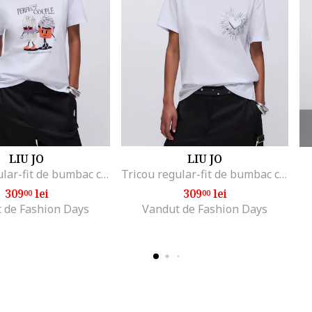
LIU JO
LIU JO
Tricou regular-fit de bumbac cu aplicatie din strasuri, Alb/Negru/Portocaliu mandarina
Tricou regular-fit de bumbac cu aplicatie din strasuri, Alb optic
309
lei
309
lei
00
00
 de Fashion Days
Vandut de Fashion Days