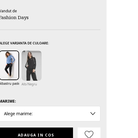
Vandut de
Fashion Days
ALEGE VARIANTA DE CULOARE:
Albastru pastel/Negru
Alb/Negru
MARIME:
Alege marime:
ADAUGA IN COS