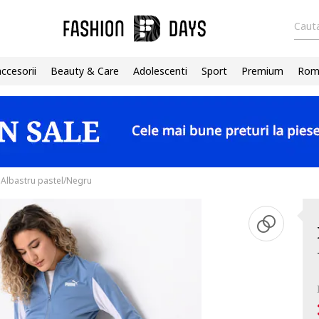
Cauta
accesorii
Beauty & Care
Adolescenti
Sport
Premium
Roma
 Albastru pastel/Negru