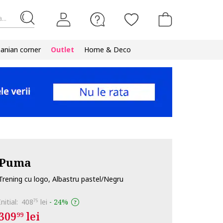
...
nian corner
Outlet
Home & Deco
Puma
Trening cu logo, Albastru pastel/Negru
Initial:
408
lei
-
24%
75
309
lei
99