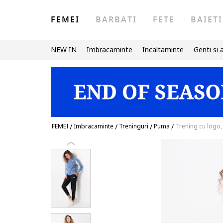
FEMEI
BARBATI
FETE
BAIETI
NEW IN
Imbracaminte
Incaltaminte
Genti si 
FEMEI
/
Imbracaminte
/
Treninguri
/
Puma
/
Trening cu logo,