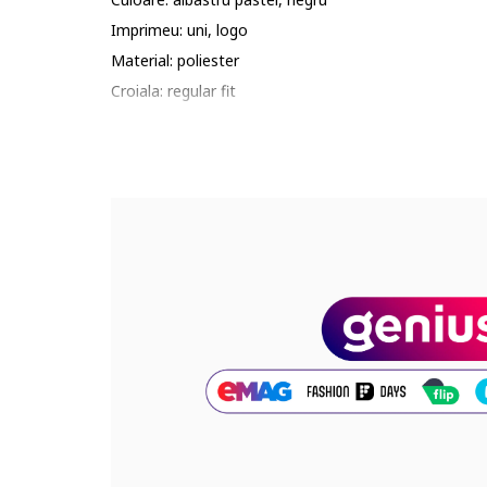
Imprimeu: uni, logo
Material: poliester
Croiala: regular fit
Guler: inalt
Lungime maneca: maneca lunga
Lungime pantaloni: crop
Sistem inchidere: fermoar
Compozitie
Exterior: 100% poliester
Info model
Modelul poarta un produs de marimea S.
Marimi model: 178 cm inaltime, 87 cm bust, 64 cm ta
Cod produs:
685078-34