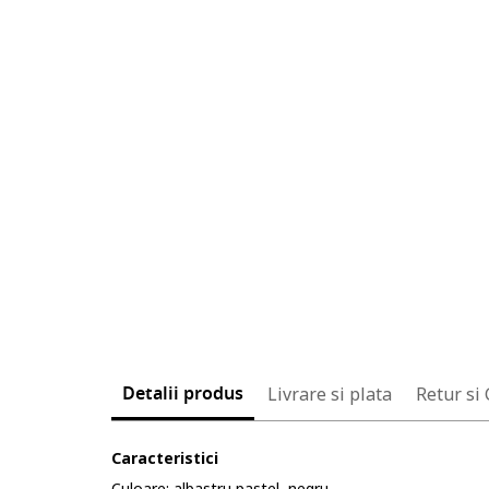
Detalii produs
Livrare si plata
Retur si
Caracteristici
Culoare: albastru pastel, negru