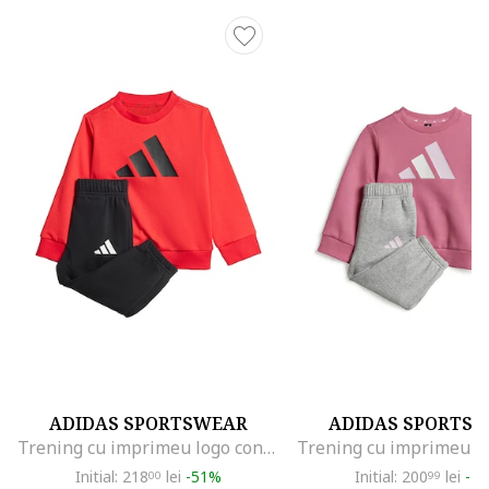
ADIDAS SPORTSWEAR
ADIDAS SPORTS
Trening cu imprimeu logo contrastant, Rosu/Negru
Initial: 218
lei
-51%
Initial: 200
lei
-4
00
99