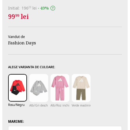
Initial:
196
lei
-
49%
23
99
lei
99
Vandut de
Fashion Days
ALEGE VARIANTA DE CULOARE:
Rosu/Negru
Alb/Gri deschis melange
Alb/Roz inchis
Verde masliniu/Crem
MARIME: