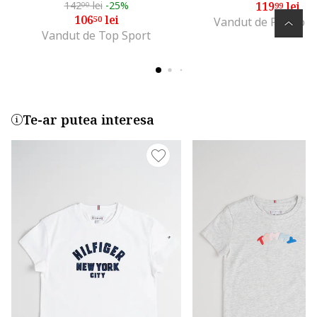
142
lei
-25%
119
lei
00
99
106
lei
50
Vandut de Fashion
Vandut de Top Sport
Te-ar putea interesa