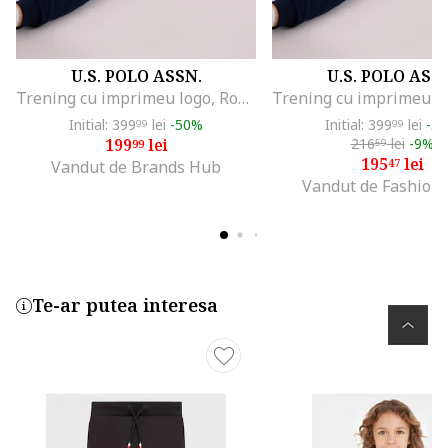
U.S. POLO ASSN.
U.S. POLO ASS
Trening cu imprimeu logo, Rosu/Alb/Bleumarin
Initial: 399
lei
-50%
Initial: 399
lei
-5
99
99
199
lei
216
lei
-9%
99
59
195
lei
47
Vandut de Brands Hub
Vandut de Fashion
Te-ar putea interesa