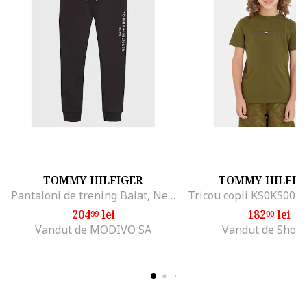
TOMMY HILFIGER
TOMMY HILFIG
Pantaloni de trening Baiat, Negru, 100% bumbac, 4Y
Tricou copii KS0KS0039
204
lei
182
lei
99
00
Vandut de MODIVO SA
Vandut de Shop