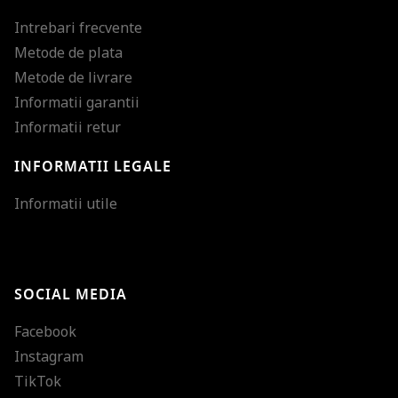
Intrebari frecvente
Metode de plata
Metode de livrare
Informatii garantii
Informatii retur
INFORMATII LEGALE
Mareste dimensiunea
Informatii utile
Micsoreaza dimensiu
Mareste spatierea tex
SOCIAL MEDIA
Micsoreaza spatierea
Facebook
Mareste inaltimea ra
Instagram
Micsoreaza inaltimea
TikTok