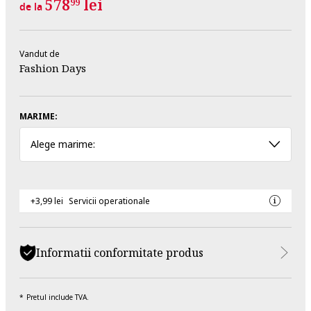
578
lei
99
de la
Vandut de
Fashion Days
MARIME:
Alege marime:
+3,99 lei
Servicii operationale
Informatii conformitate produs
Pretul include TVA.