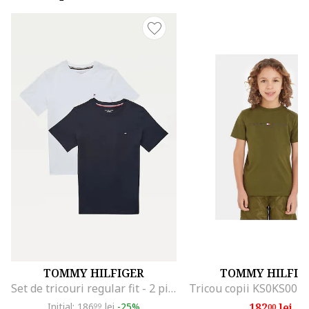
TOMMY HILFIGER
TOMMY HILFIG
Set de tricouri regular fit - 2 piese, Alb/Albastru inchis
Tricou copii KS0KS0039
Initial: 186
lei
-25%
182
lei
99
00