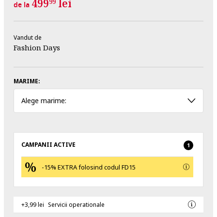
499
lei
99
de la
Vandut de
Fashion Days
MARIME:
Alege marime:
CAMPANII ACTIVE
1
-15% EXTRA folosind codul FD15
+3,99 lei
Servicii operationale