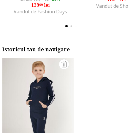
139
lei
99
Vandut de Shop
Vandut de Fashion Days
Istoricul tau de navigare